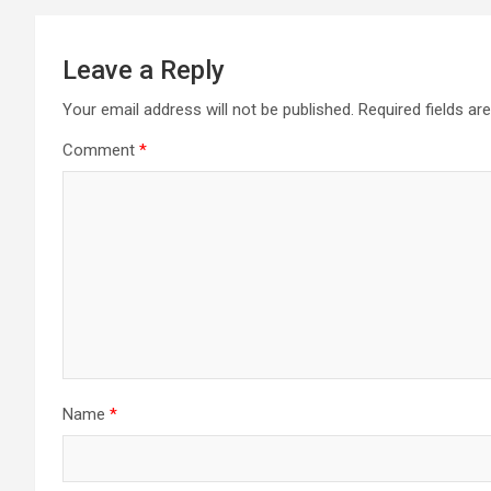
p
k
e
m
r
Leave a Reply
Your email address will not be published.
Required fields a
Comment
*
Name
*