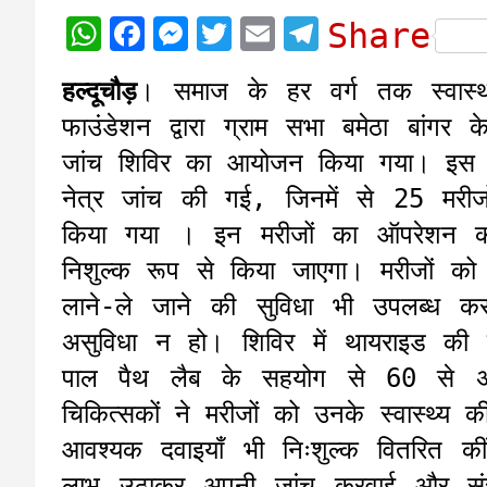
W
F
M
T
E
T
Share
h
a
e
w
m
e
हल्दूचौड़
। समाज के हर वर्ग तक स्वास्थ्य 
a
c
s
i
a
l
फाउंडेशन द्वारा ग्राम सभा बमेठा बांगर क
t
e
s
t
i
e
जांच शिविर का आयोजन किया गया। इस श
s
b
e
t
l
g
नेत्र जांच की गई, जिनमें से 25 मरी
A
o
n
e
r
किया गया । इन मरीजों का ऑपरेशन कल 
p
o
g
r
a
निशुल्क रूप से किया जाएगा। मरीजों क
p
k
e
m
लाने-ले जाने की सुविधा भी उपलब्ध कर
r
असुविधा न हो। शिविर में थायराइड की
पाल पैथ लैब के सहयोग से 60 से अध
चिकित्सकों ने मरीजों को उनके स्वास्थ्य
आवश्यक दवाइयाँ भी निःशुल्क वितरित 
लाभ उठाकर अपनी जांच करवाई और संस