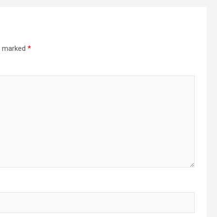
re marked
*