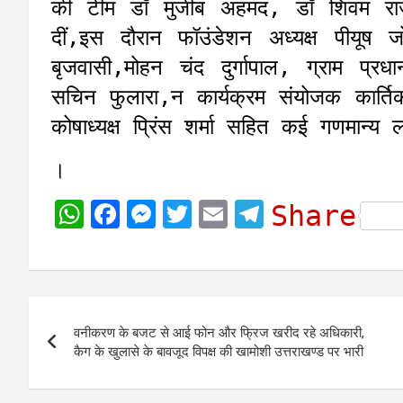
की टीम डॉ मुजीब अहमद, डॉ शिवम राजपू
दीं,इस दौरान फॉउंडेशन अध्यक्ष पीयूष ज
बृजवासी,मोहन चंद दुर्गापाल, ग्राम प्रध
सचिन फुलारा,न कार्यक्रम संयोजक कार्त
कोषाध्यक्ष प्रिंस शर्मा सहित कई गणमान्य 
।
W
F
M
T
E
T
Share
h
a
e
w
m
e
a
c
s
i
a
l
t
e
s
t
i
e
Post
s
b
e
t
l
g
वनीकरण के बजट से आई फोन और फ्रिज खरीद रहे अधिकारी,
navigation
A
o
n
e
r
कैग के खुलासे के बावजूद विपक्ष की खामोशी उत्तराखण्ड पर भारी
p
o
g
r
a