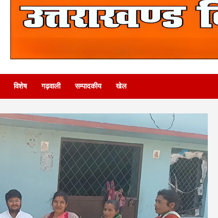
विशेष
गढ़वाली
सम्पादकीय
खेल