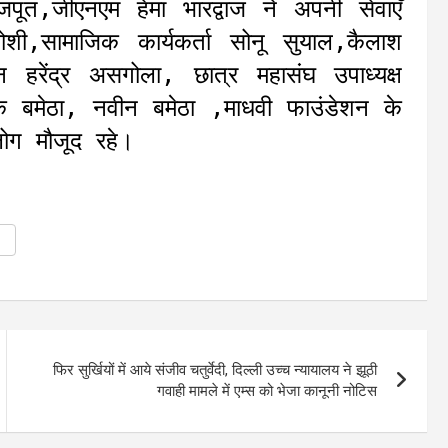
त,जीएनएम हेमा भारद्वाज ने अपनी सेवाएँ
ोशी,सामाजिक कार्यकर्ता सोनू सुयाल,कैलाश
ान हरेंद्र असगोला, छात्र महासंघ उपाध्यक्ष
िक बमेठा, नवीन बमेठा ,माधवी फाउंडेशन के
लोग मौजूद रहे।
फिर सुर्खियों में आये संजीव चतुर्वेदी, दिल्ली उच्च न्यायालय ने झूठी
गवाही मामले में एम्स को भेजा कानूनी नोटिस