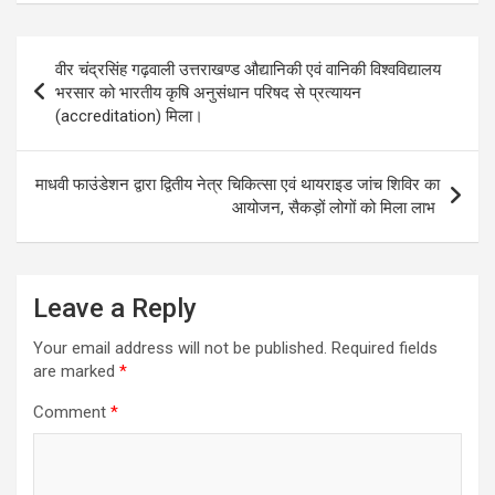
t
e
s
t
i
e
s
b
e
t
l
g
Post
वीर चंद्रसिंह गढ़वाली उत्तराखण्ड औद्यानिकी एवं वानिकी विश्वविद्यालय
A
o
n
e
r
navigation
भरसार को भारतीय कृषि अनुसंधान परिषद से प्रत्यायन
p
o
g
r
a
(accreditation) मिला।
p
k
e
m
r
माधवी फाउंडेशन द्वारा द्वितीय नेत्र चिकित्सा एवं थायराइड जांच शिविर का
आयोजन, सैकड़ों लोगों को मिला लाभ
Leave a Reply
Your email address will not be published.
Required fields
are marked
*
Comment
*