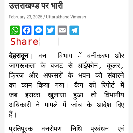
उत्तराखण्ड पर भारी
February 23, 2025
Uttarakhand Vimarsh
W
F
M
T
E
T
h
a
e
w
m
e
Share
a
c
s
i
a
l
देहरादून
। वन विभाग में वनीकरण और
t
e
s
t
i
e
जागरूकता के बजट से आईफोन, कूलर,
s
b
e
t
l
g
फ्रिज और अफसरों के भवन को संवारने
A
o
n
e
r
का काम किया गया। कैग की रिपोर्ट में
p
o
g
r
a
जब इसका खुलासा हुआ तो विभागीय
p
k
e
m
r
अधिकारी ने मामले में जांच के आदेश दिए
हैं।
प्रतिपूरक वनरोपण निधि प्रबंधन एवं