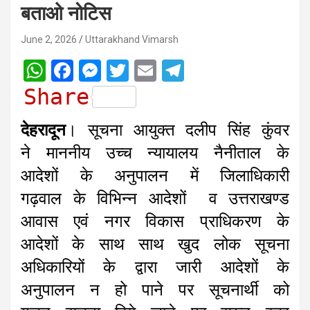
बताओ नोटिस
June 2, 2026
Uttarakhand Vimarsh
W
F
M
T
E
T
h
a
e
w
m
e
Share
a
c
s
i
a
l
देहरादून
। सूचना आयुक्त दलीप सिंह कुंवर
t
e
s
t
i
e
ने माननीय उच्च न्यायालय नैनीताल के
s
b
e
t
l
g
आदेशों के अनुपालन में जिलाधिकारी
A
o
n
e
r
गढ़वाल के विभिन्न आदेशों व उत्तराखण्ड
p
o
g
r
a
आवास एवं नगर विकास प्राधिकरण के
p
k
e
m
r
आदेशों के साथ साथ खुद लोक सूचना
अधिकारियों के द्वारा जारी आदेशों के
अनुपालन न हो पाने पर सूचनार्थी को