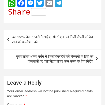
W
F
M
T
E
T
h
a
e
w
m
e
Share
a
c
s
i
a
l
t
e
s
t
i
e
s
b
e
t
l
g
Post
उत्तराखण्ड विकास पार्टी ने आई.एम.पी.सी.एल. को निजी कंपनी को बेचे
A
o
n
e
r
navigation
जाने की आलोचना की
p
o
g
r
a
p
k
e
m
मुख्य सचिव आनंद वर्धन ने जिलाधिकारियों को किसानों के हितों की
r
योजनाओं पर प्रोएक्टिव होकर काम करने के दिये निर्देश
Leave a Reply
Your email address will not be published.
Required fields
are marked
*
Comment
*