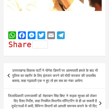
W
F
M
T
E
T
h
a
e
w
m
e
Share
a
c
s
i
a
l
t
e
s
t
i
e
s
b
e
t
l
g
Post
उत्तराखण्ड विकास पार्टी ने योगेश डिमरी पर आत्मघाती हमले के बाद भी
A
o
n
e
r
navigation
पुलिस का तहरीर के लिए इंतजार करने को मोदी सरकार की उपलब्धि
p
o
g
r
a
बताया, कहा गढ़वाली एक न हुए तो हम सब का नंबर आयेगा
p
k
e
m
r
जिलाधिकारी उत्तरकाशी डॉ. मेहरबान सिंह बिष्ट ने सड़क सुरक्षा को लेकर
दिए दिशा निर्देश, कहा नियमित विभागीय मॉनिटरिंग से ही आ सकती है
दुर्घटनाओं में कमी, विभिन्न विभागों को आपसी समन्वय बनाने के भी दिए