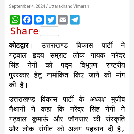
September 4, 2024
Uttarakhand Vimarsh
W
F
M
T
E
T
h
a
e
w
m
e
Share
a
c
s
i
a
l
कोटद्वार
। उत्तराखण्ड विकास पार्टी ने
t
e
s
t
i
e
गढ़वाल हृदय सम्राट लोक गायक नरेंद्र
s
b
e
t
l
g
सिंह नेगी को पद्म विभूषण राष्ट्रीय
A
o
n
e
r
पुरस्कार हेतु नामांकित किए जाने की मांग
p
o
g
r
a
की है।
p
k
e
m
r
उत्तराखण्ड विकास पार्टी के अध्यक्ष मुजीब
नैथानी ने कहा कि नरेंद्र सिंह नेगी ने
गढ़वाल कुमाऊं और जौनसार की संस्कृति
और लोक संगीत को अलग पहचान दी है,