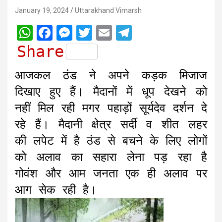
January 19, 2024
Uttarakhand Vimarsh
W
F
M
T
E
T
h
a
e
w
m
e
Share
a
c
s
i
a
l
आजकल ठंड ने अपने कड़क मिजाज
t
e
s
t
i
e
दिखाए हुए हैं। मैदानों में धूप देखने को
s
b
e
t
l
g
नहीं मिल रही मगर पहाड़ों सूर्यदेव दर्शन दे
A
o
n
e
r
रहे हैं। मैदानी क्षेत्र सर्दी व शीत लहर
p
o
g
r
a
की लपेट में है ठंड से बचने के लिए लोगों
p
k
e
m
r
को अलाव का सहारा लेना पड़ रहा है
गोवंश और आम जनता एक ही अलाव पर
आग सेक रही है।