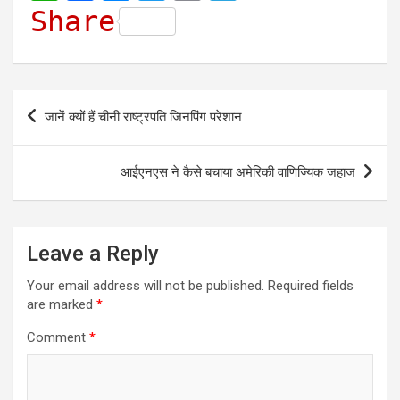
h
a
e
w
m
e
Share
a
c
s
i
a
l
t
e
s
t
i
e
s
b
e
t
l
g
Post
जानें क्यों हैं चीनी राष्ट्रपति जिनपिंग परेशान
A
o
n
e
r
navigation
p
o
g
r
a
आईएनएस ने कैसे बचाया अमेरिकी वाणिज्यिक जहाज
p
k
e
m
r
Leave a Reply
Your email address will not be published.
Required fields
are marked
*
Comment
*