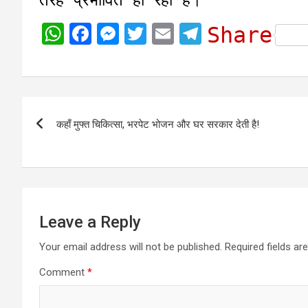
W
F
M
T
E
T
Share
h
a
e
w
m
e
a
c
s
i
a
l
t
e
s
t
i
e
Post
s
b
e
t
l
g
कहाँ मुफ्त चिकित्सा, भरपेट भोजन और घर सरकार देती है!
navigation
A
o
n
e
r
p
o
g
r
a
p
k
e
m
r
Leave a Reply
Your email address will not be published.
Required fields a
Comment
*