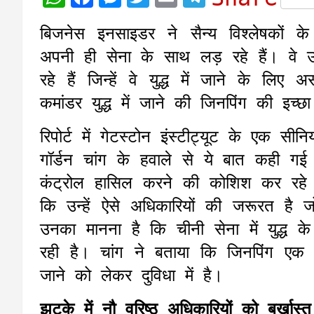
h
a
e
w
m
e
बिजनेस इनसाइडर ने सैन्य विश्लेषकों 
a
c
s
i
a
l
अपनी ही सेना के साथ लड़ रहे हैं। वे
t
e
s
t
i
e
रहे हैं जिन्हें वे युद्ध में जाने के लिए 
s
b
e
t
l
g
कमांडर युद्ध में जाने की जिनपिंग की इच्छ
A
o
n
e
r
p
o
g
r
a
रिपोर्ट में गेटस्टोन इंस्टीट्यूट के एक
p
k
e
m
गॉर्डन चांग के हवाले से ये बात कही ग
r
कंट्रोल हासिल करने की कोशिश कर रहे 
कि उन्हें ऐसे अधिकारियों की जरूरत है ज
उनका मानना है कि चीनी सेना में युद्ध क
रही है। चांग ने बताया कि जिनपिंग एक ऐस
जाने को लेकर दुविधा में है।
झटके में नौ वरिष्ठ अधिकारियों को बर्खास्