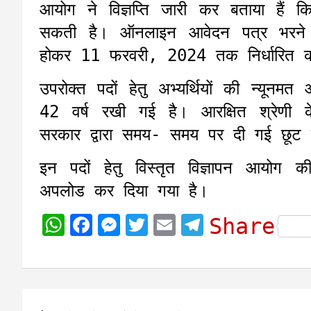
आयोग ने विज्ञप्ति जारी कर बताया हैं क
सकती है। ऑनलाइन आवेदन पत्र भरने 
होकर 11 फरवरी, 2024 तक निर्धारित 
उपरोक्त पदों हेतु अभ्यर्थियों की न्यू
42 वर्ष रखी गई है। आरक्षित श्रेणी 
सरकार द्वारा समय- समय पर दी गई छूट 
इन पदों हेतु विस्तृत विज्ञापन आयो
अपलोड कर दिया गया है।
W
F
M
T
E
T
Share
h
a
e
w
m
e
a
c
s
i
a
l
t
e
s
t
i
e
Post