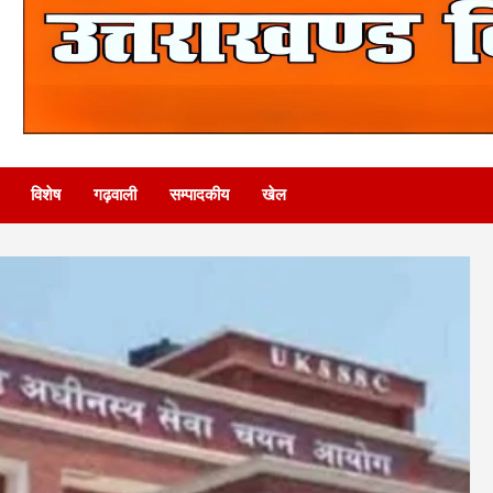
विशेष
गढ़वाली
सम्पादकीय
खेल