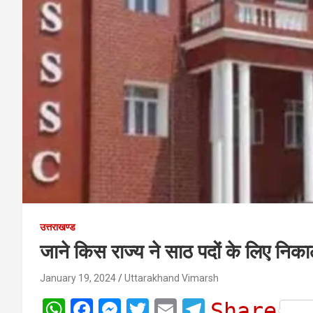
उत्तराखण्ड
जाने किस राज्य ने साठ पदों के लिए निकाली 
January 19, 2024
Uttarakhand Vimarsh
W
F
M
T
E
T
Share