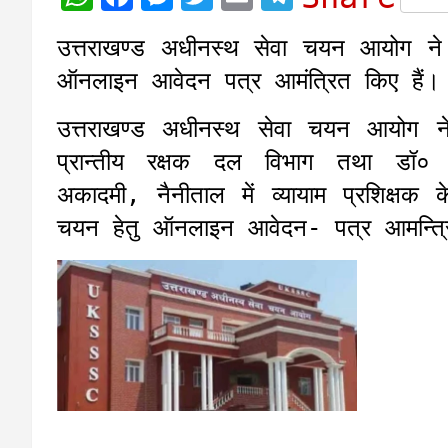
h
a
e
w
m
e
उत्तराखण्ड अधीनस्थ सेवा चयन आयोग ने 
a
c
s
i
a
l
ऑनलाइन आवेदन पत्र आमंत्रित किए हैं।
t
e
s
t
i
e
s
b
e
t
l
g
उत्तराखण्ड अधीनस्थ सेवा चयन आयोग ने
A
o
n
e
r
प्रान्तीय रक्षक दल विभाग तथा डॉ०
p
o
g
r
a
अकादमी, नैनीताल में व्यायाम प्रशिक्षक 
p
k
e
m
चयन हेतु ऑनलाइन आवेदन- पत्र आमन्त्र
r