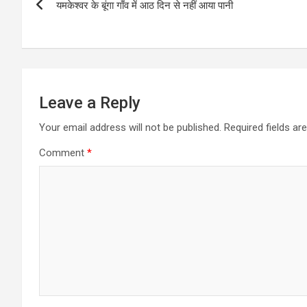
s
b
e
t
l
g
यमकेश्वर के बूंगा गाँव में आठ दिन से नहीं आया पानी
navigation
A
o
n
e
r
p
o
g
r
a
p
k
e
m
r
Leave a Reply
Your email address will not be published.
Required fields a
Comment
*