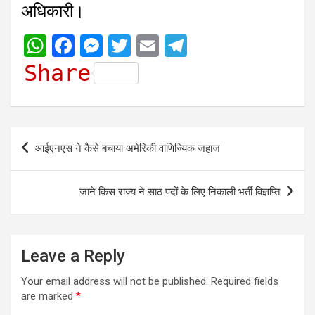
अधिकारी।
W
F
M
T
E
T
h
a
e
w
m
e
Share
a
c
s
i
a
l
t
e
s
t
i
e
s
b
e
t
l
g
Post
आईएनएस ने कैसे बचाया अमेरिकी वाणिज्यिक जहाज
A
o
n
e
r
navigation
p
o
g
r
a
जाने किस राज्य ने साठ पदों के लिए निकाली भर्ती विज्ञप्ति
p
k
e
m
r
Leave a Reply
Your email address will not be published.
Required fields
are marked
*