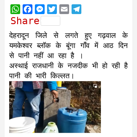
W
F
M
T
E
T
h
a
e
w
m
e
Share
a
c
s
i
a
l
देहरादून जिले से लगते हुए गढ़वाल के
t
e
s
t
i
e
यमकेश्वर ब्लॉक के बूंगा गाँव में आठ दिन
s
b
e
t
l
g
से पानी नहीं आ रहा है ।
A
o
n
e
r
अस्थाई राजधानी के नजदीक भी हो रही है
p
o
g
r
a
पानी की भारी किल्लत।
p
k
e
m
r