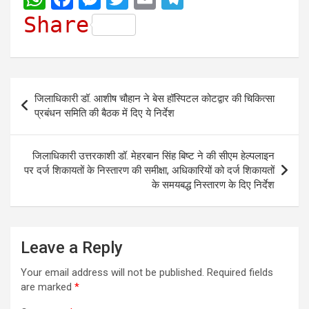
h
a
e
w
m
e
Share
a
c
s
i
a
l
t
e
s
t
i
e
s
b
e
t
l
g
Post
जिलाधिकारी डॉ. आशीष चौहान ने बेस हॉस्पिटल कोटद्वार की चिकित्सा
A
o
n
e
r
navigation
प्रबंधन समिति की बैठक में दिए ये निर्देश
p
o
g
r
a
p
k
e
m
जिलाधिकारी उत्तरकाशी डॉ. मेहरबान सिंह बिष्ट ने की सीएम हेल्पलाइन
r
पर दर्ज शिकायतों के निस्तारण की समीक्षा, अधिकारियों को दर्ज शिकायतों
के समयबद्ध निस्तारण के दिए निर्देश
Leave a Reply
Your email address will not be published.
Required fields
are marked
*