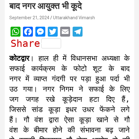
बाद नगर आयुक्त भी कूदे
September 21, 2024
Uttarakhand Vimarsh
W
F
M
T
E
T
h
a
e
w
m
e
Share
a
c
s
i
a
l
कोटद्वार
। हाल ही में विधानसभा अध्यक्षा के
t
e
s
t
i
e
सफाई कार्यक्रम के फोटो शूट के बाद
s
b
e
t
l
g
नगर में व्याप्त गंदगी पर पड़ा हुआ पर्दा भी
A
o
n
e
r
उठ गया। नगर निगम ने सफाई के लिए
p
o
g
r
a
जग जगह रखे कूड़ेदान हटा दिए हैं,
p
k
e
m
r
जिससे सांड कूड़ा इधर उधर फेंकने लगे
हैं। गौ वंश द्वारा ऐसा कूड़ा खाने से गौ
वंश के बीमार होने की संभावना बढ़ जाने