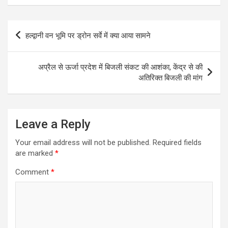
t
e
s
t
i
e
s
b
e
t
l
g
Post
हल्द्वानी वन भूमि पर ड्रोन सर्वे में क्या आया सामने
A
o
n
e
r
navigation
p
o
g
r
a
अप्रैल से ऊर्जा प्रदेश में बिजली संकट की आशंका, केंद्र से की
p
k
e
m
अतिरिक्त बिजली की मांग
r
Leave a Reply
Your email address will not be published.
Required fields
are marked
*
Comment
*