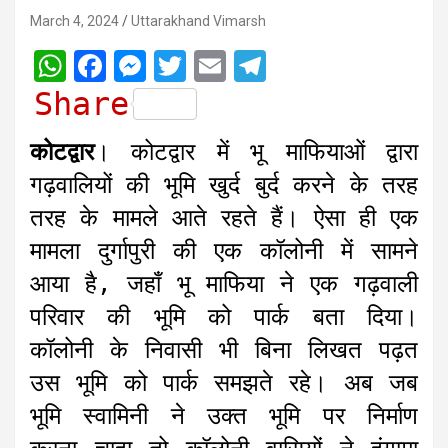
March 4, 2024
Uttarakhand Vimarsh
W
F
M
T
E
T
h
a
e
w
m
e
Share
a
c
s
i
a
l
कोटद्वार
। कोटद्वार में भू माफियाओं द्वारा
t
e
s
t
i
e
गढ़वालियों की भूमि खुर्द बुर्द करने के तरह
s
b
e
t
l
g
तरह के मामले आते रहते हैं। ऐसा ही एक
A
o
n
e
r
मामला दुर्गापुरी की एक कॉलोनी में सामने
p
o
g
r
a
आया है, जहाँ भू माफिया ने एक गढ़वाली
p
k
e
m
r
परिवार की भूमि को पार्क बता दिया।
कॉलोनी के निवासी भी बिना लिखत पढ़त
उस भूमि को पार्क समझते रहे। अब जब
भूमि स्वामिनी ने उक्त भूमि पर निर्माण