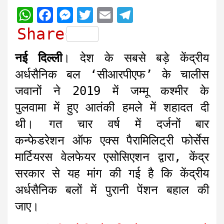
W
F
M
T
E
T
h
a
e
w
m
e
Share
a
c
s
i
a
l
नई दिल्ली
। देश के सबसे बड़े केंद्रीय
t
e
s
t
i
e
अर्धसैनिक बल ‘सीआरपीएफ’ के चालीस
s
b
e
t
l
g
जवानों ने 2019 में जम्मू कश्मीर के
A
o
n
e
r
पुलवामा में हुए आतंकी हमले में शहादत दी
p
o
g
r
a
थी। गत चार वर्ष में दर्जनों बार
p
k
e
m
r
कन्फेडरेशन ऑफ एक्स पैरामिलिट्री फोर्सेस
मार्टियरस वेलफेयर एसोसिएशन द्वारा, केंद्र
सरकार से यह मांग की गई है कि केंद्रीय
अर्धसैनिक बलों में पुरानी पेंशन बहाल की
जाए।