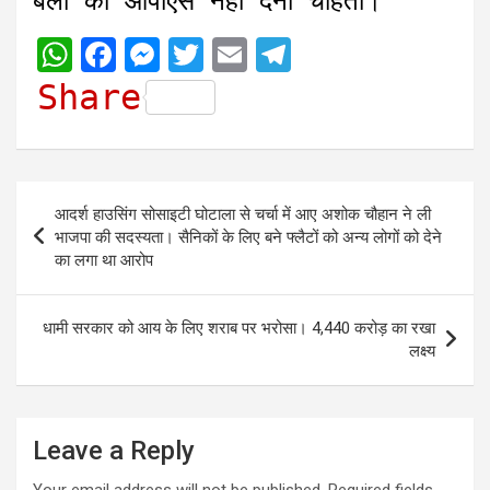
बलों को ओपीएस नहीं देना चाहती।
W
F
M
T
E
T
h
a
e
w
m
e
Share
a
c
s
i
a
l
t
e
s
t
i
e
s
b
e
t
l
g
Post
आदर्श हाउसिंग सोसाइटी घोटाला से चर्चा में आए अशोक चौहान ने ली
A
o
n
e
r
navigation
भाजपा की सदस्यता। सैनिकों के लिए बने फ्लैटों को अन्य लोगों को देने
p
o
g
r
a
का लगा था आरोप
p
k
e
m
r
धामी सरकार को आय के लिए शराब पर भरोसा। 4,440 करोड़ का रखा
लक्ष्य
Leave a Reply
Your email address will not be published.
Required fields