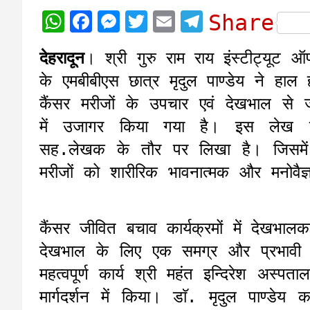
W
F
M
T
E
T
Share
h
a
e
w
m
e
देहरादून
। श्री गुरु राम राय इंस्टीट्यूट ऑ
a
c
s
i
a
l
के एमबीबीएस छात्र मृदुल पाण्डेय ने हाल 
t
e
s
t
i
e
कैंसर मरीजों के उपचार एवं देखभाल से जुड़े
s
b
e
t
l
g
में उजागर किया गया है। इस लेख को उ
A
o
n
e
r
सह.लेखक के तौर पर लिखा है। जिसमें 
p
o
g
r
a
मरीजों को शारीरिक भावनात्मक और मनोवैज्ञ
p
k
e
m
r
कैंसर जीवित बचाव कार्यक्रमों में देखभ
देखभाल के लिए एक समग्र और प्रभावी द
महत्वपूर्ण कार्य श्री महंत इन्दिरेश अस्प
मार्गदर्शन में किया। डाॅ. मृदुल पाण्डे