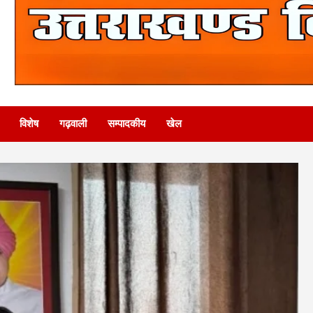
विशेष
गढ़वाली
सम्पादकीय
खेल