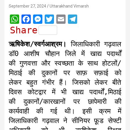
September 27, 2024
Uttarakhand Vimarsh
W
F
M
T
E
T
h
a
e
w
m
e
Share
a
c
s
i
a
l
ऋषिकेश/स्वर्गआश्रम।
जिलाधिकारी गढ़वाल
t
e
s
t
i
e
डॉ0 आशीष चौहान जिले में खाद्य पदार्थों
s
b
e
t
l
g
की गुणवत्ता और स्वच्छता के साथ होटलों/
A
o
n
e
r
मिठाई की दुकानों पर साफ़ सफ़ाई को
p
o
g
r
a
लेकर बहुत गंभीर हैं। जिसको लेकर बीते
p
k
e
m
r
दिवस कोटद्वार में भी खाद्य पदार्थों,मिठाई
की दुकानों/कारखानों पर छापेमारी की
कार्यवाही की गई थी। इसी क्रम में
जिलाधिकारी गढ़वाल ने सीनियर फ़ूड सेफ्टी