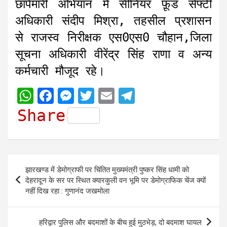
छापेमारी अभियान में सीनियर फ़ूड सेफ्टी
अधिकारी संदीप मिश्रा, तहसील प्रशासन
से राजस्व निरीक्षक एस0एस0 चौहान,जिला
सूचना अधिकारी वीरेंद्र सिंह राणा व अन्य
कर्मचारी मौजूद रहे।
W
F
M
T
E
T
h
a
e
w
m
e
Share
a
c
s
i
a
l
t
e
s
t
i
e
s
b
e
t
l
g
Post
झारखण्ड में डेमोग्राफी पर चिंतित मुख्यमंत्री पुष्कर सिंह धामी को
A
o
n
e
r
navigation
देहरादून के सर पर स्थित क्यारकुली वन भूमि पर डेमोग्राफिक चेंज क्यों
p
o
g
r
a
नहीं दिख रहा : गुणानंद जखमोला
p
k
e
m
r
हरिद्वार पुलिस और बदमाशों के बीच हुई मुठभेड़, दो बदमाश घायल