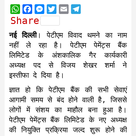
W
F
M
T
E
T
h
a
e
w
m
e
Share
a
c
s
i
a
l
नई दिल्ली
। पेटीएम विवाद थमने का नाम
t
e
s
t
i
e
नहीं ले रहा है। पेटीएम पेमेंट्स बैंक
s
b
e
t
l
g
लिमिटेड के अंशकालिक गैर कार्यकारी
A
o
n
e
r
अध्यक्ष पद से विजय शेखर शर्मा ने
p
o
g
r
a
इस्तीफा दे दिया है।
p
k
e
m
r
ज्ञात हो कि पेटीएम बैंक की सभी सेवाएं
आगामी समय से बंद होने वाली है, जिससे
लोगों में संशय का माहौल बना हुआ है।
पेटीएम पेमेंट्स बैंक लिमिटेड के नए अध्यक्ष
की नियुक्ति प्रक्रिया जल्द शुरू होने की