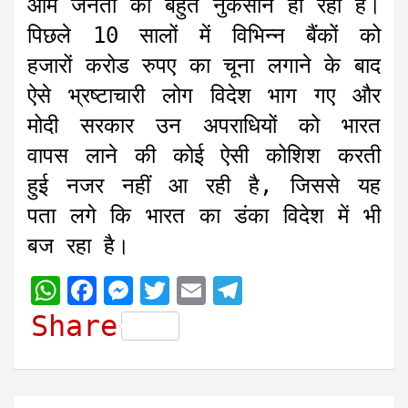
आम जनता का बहुत नुकसान हो रहा है।
पिछले 10 सालों में विभिन्न बैंकों को
हजारों करोड रुपए का चूना लगाने के बाद
ऐसे भ्रष्टाचारी लोग विदेश भाग गए और
मोदी सरकार उन अपराधियों को भारत
वापस लाने की कोई ऐसी कोशिश करती
हुई नजर नहीं आ रही है, जिससे यह
पता लगे कि भारत का डंका विदेश में भी
बज रहा है।
W
F
M
T
E
T
h
a
e
w
m
e
Share
a
c
s
i
a
l
t
e
s
t
i
e
s
b
e
t
l
g