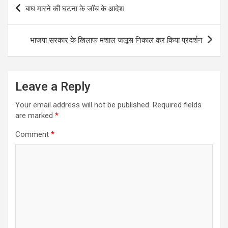
Post
बाघ मारने की घटना के जॉच के आदेश
A
o
n
e
r
navigation
p
o
g
r
a
भाजपा सरकार के खिलाफ मशाल जलूस निकाल कर किया प्रदर्शन
p
k
e
m
r
Leave a Reply
Your email address will not be published.
Required fields
are marked
*
Comment
*