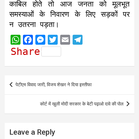
काबिल होते तो आज जनता को मूलभूत
समस्याओं के निवारण के लिए सड़कों पर
न उतरना पड़ता।
W
F
M
T
E
T
h
a
e
w
m
e
Share
a
c
s
i
a
l
t
e
s
t
i
e
s
b
e
t
l
g
Post
पेटीएम विवाद जारी, विजय शेखर ने दिया इस्तीफा
A
o
n
e
r
navigation
p
o
g
r
a
कोर्ट में खुली मोदी सरकार के बेटी पढ़ाओ दावे की पोल
p
k
e
m
r
Leave a Reply