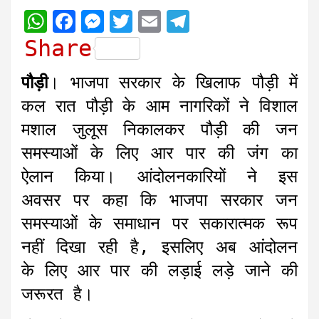
W
F
M
T
E
T
h
a
e
w
m
e
Share
a
c
s
i
a
l
पौड़ी
। भाजपा सरकार के खिलाफ पौड़ी में
t
e
s
t
i
e
कल रात पौड़ी के आम नागरिकों ने विशाल
s
b
e
t
l
g
मशाल जुलूस निकालकर पौड़ी की जन
A
o
n
e
r
समस्याओं के लिए आर पार की जंग का
p
o
g
r
a
ऐलान किया। आंदोलनकारियों ने इस
p
k
e
m
r
अवसर पर कहा कि भाजपा सरकार जन
समस्याओं के समाधान पर सकारात्मक रूप
नहीं दिखा रही है, इसलिए अब आंदोलन
के लिए आर पार की लड़ाई लड़े जाने की
जरूरत है।