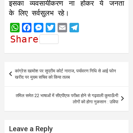
इसका व्यवसायीकरण ना होकर ये जनता
के लिए सर्वसुलभ रहे।
W
F
M
T
E
T
h
a
e
w
m
e
Share
a
c
s
i
a
l
t
e
s
t
i
e
s
b
e
t
l
g
Post
कांग्रेस खामोश पर सुप्रीम कोर्ट नाराज, पर्यावरण निधि से आई फोन
A
o
n
e
r
navigation
खरीद पर मुख्य सचिव को किया तलब
p
o
g
r
a
p
k
e
m
तमिल समेत 22 भाषाओं में सीएपीएफ परीक्षा होने से गढ़वाली कुमाऊँनी
r
लोगों को होगा नुकसान : उविपा
Leave a Reply