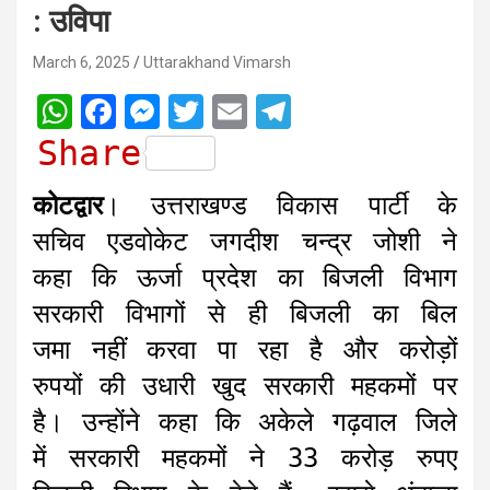
: उविपा
March 6, 2025
Uttarakhand Vimarsh
W
F
M
T
E
T
h
a
e
w
m
e
Share
a
c
s
i
a
l
कोटद्वार
। उत्तराखण्ड विकास पार्टी के
t
e
s
t
i
e
सचिव एडवोकेट जगदीश चन्द्र जोशी ने
s
b
e
t
l
g
कहा कि ऊर्जा प्रदेश का बिजली विभाग
A
o
n
e
r
सरकारी विभागों से ही बिजली का बिल
p
o
g
r
a
जमा नहीं करवा पा रहा है और करोड़ों
p
k
e
m
r
रुपयों की उधारी खुद सरकारी महकमों पर
है। उन्होंने कहा कि अकेले गढ़वाल जिले
में सरकारी महकमों ने 33 करोड़ रुपए