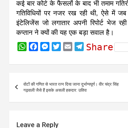
कई बार कोर्ट के फैसलों के बाद भी तमाम गतिर
गतिविधियों पर नजर रख रही थी, ऐसे में जब
इंटेलिजेंस जो लगातार अपनी रिपोर्ट भेज र
कप्तान ने क्यों की यह एक बड़ा सवाल है।
W
F
M
T
E
T
Share
h
a
e
w
m
e
a
c
s
i
a
l
t
e
s
t
i
e
Post
s
b
e
t
l
g
वोटों की गणित से भारत रत्न दिया जाना दुर्भाग्यपूर्ण। वीर चंद्र सिंह
navigation
A
o
n
e
r
गढ़वाली जैसे हैं इसके असली हकदार: उविपा
p
o
g
r
a
p
k
e
m
r
Leave a Reply