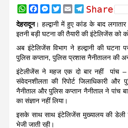
W
F
M
T
E
T
Share
h
a
e
w
m
e
देहरादून
। हल्द्वानी में हुए कांड के बाद लगा
a
c
s
i
a
l
इतनी बड़ी घटना की तैयारी की इंटेलिजेंस को क
t
e
s
t
i
e
s
b
e
t
l
g
अब इंटेलिजेंस विभाग ने हल्द्वानी की घट
A
o
n
e
r
पुलिस कप्तान, पुलिस प्रशास नैनीतालन की अनद
p
o
g
r
a
p
k
e
m
इंटेलीजेंस ने महज एक दो बार नहीं पांच –
r
संवेदनशीलता की रिपोर्ट जिलाधिकारी और 
नैनीताल और पुलिस कप्तान नैनीताल ने पांच बा
का संज्ञान नहीं लिया।
इसके साथ साथ इंटेलिजेंस मुख्यालय की डेली 
भेजी जाती रही।