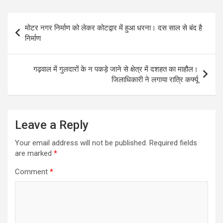
t
e
s
t
i
e
s
b
e
t
l
g
Post
मोटर नगर निर्माण को लेकर कोटद्वार में हुआ धरना। दस साल से बंद है
A
o
n
e
r
navigation
निर्माण
p
o
g
r
a
p
k
e
m
गढ़वाल में गुलदारों के न पकड़े जाने से क्षेत्र में दशहत का माहौल।
r
जिलाधिकारी ने लगाया रात्रि कर्फ्यू
Leave a Reply
Your email address will not be published.
Required fields
are marked
*
Comment
*