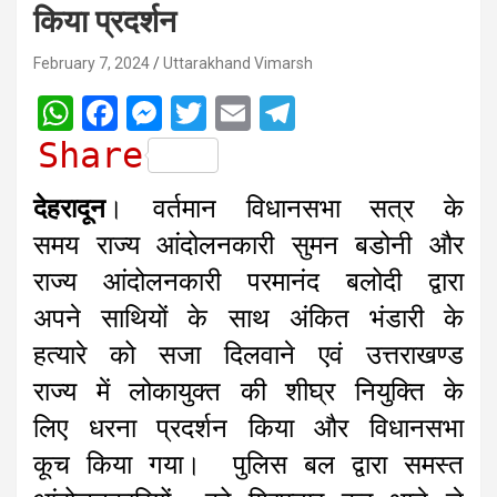
किया प्रदर्शन
February 7, 2024
Uttarakhand Vimarsh
W
F
M
T
E
T
h
a
e
w
m
e
Share
a
c
s
i
a
l
देहरादून
। वर्तमान विधानसभा सत्र के
t
e
s
t
i
e
समय राज्य आंदोलनकारी सुमन बडोनी और
s
b
e
t
l
g
राज्य आंदोलनकारी परमानंद बलोदी द्वारा
A
o
n
e
r
अपने साथियों के साथ अंकित भंडारी के
p
o
g
r
a
हत्यारे को सजा दिलवाने एवं उत्तराखण्ड
p
k
e
m
r
राज्य में लोकायुक्त की शीघ्र नियुक्ति के
लिए धरना प्रदर्शन किया और विधानसभा
कूच किया गया। पुलिस बल द्वारा समस्त