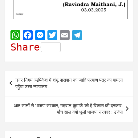
W
F
M
T
E
T
h
a
e
w
m
e
Share
a
c
s
i
a
l
t
e
s
t
i
e
s
b
e
t
l
g
Post
नगर निगम ऋषिकेश में शंभू पासवान का जाति प्रमाण पत्र का मामला
A
o
n
e
r
navigation
पहुँचा उच्च न्यायालय
p
o
g
r
a
p
k
e
m
आठ सालों से भाजपा सरकार, गढ़वाल कुमाऊँ को है विकास की दरकार,
r
पाँच साल क्यों भूली भाजपा सरकार : उविपा