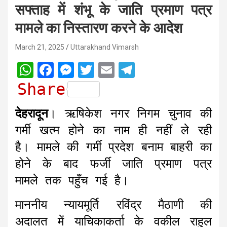
सफ्ताह में शंभू के जाति प्रमाण पत्र
मामले का निस्तारण करने के आदेश
March 21, 2025
Uttarakhand Vimarsh
W
F
M
T
E
T
h
a
e
w
m
e
Share
a
c
s
i
a
l
देहरादून
। ऋषिकेश नगर निगम चुनाव की
t
e
s
t
i
e
गर्मी खत्म होने का नाम ही नहीं ले रही
s
b
e
t
l
g
है। मामले की गर्मी प्रदेश बनाम बाहरी का
A
o
n
e
r
होने के बाद फर्जी जाति प्रमाण पत्र
p
o
g
r
a
मामले तक पहुँच गई है।
p
k
e
m
r
माननीय न्यायमूर्ति रविंद्र मैठाणी की
अदालत में याचिकाकर्ता के वकील राहुल