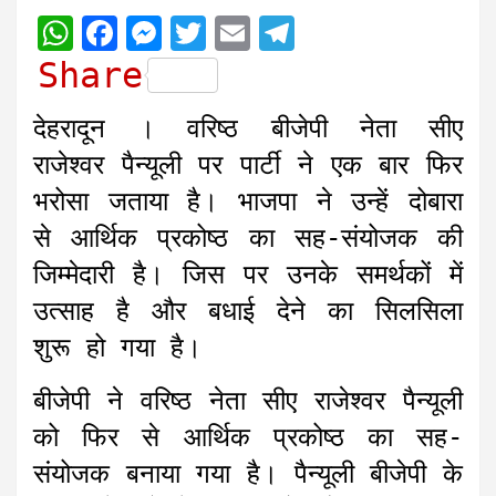
W
F
M
T
E
T
h
a
e
w
m
e
Share
a
c
s
i
a
l
देहरादून । वरिष्ठ बीजेपी नेता सीए
t
e
s
t
i
e
राजेश्वर पैन्यूली पर पार्टी ने एक बार फिर
s
b
e
t
l
g
भरोसा जताया है। भाजपा ने उन्हें दोबारा
A
o
n
e
r
से आर्थिक प्रकोष्ठ का सह-संयोजक की
p
o
g
r
a
जिम्मेदारी है। जिस पर उनके समर्थकों में
p
k
e
m
r
उत्साह है और बधाई देने का सिलसिला
शुरू हो गया है।
बीजेपी ने वरिष्ठ नेता सीए राजेश्वर पैन्यूली
को फिर से आर्थिक प्रकोष्ठ का सह-
संयोजक बनाया गया है। पैन्यूली बीजेपी के