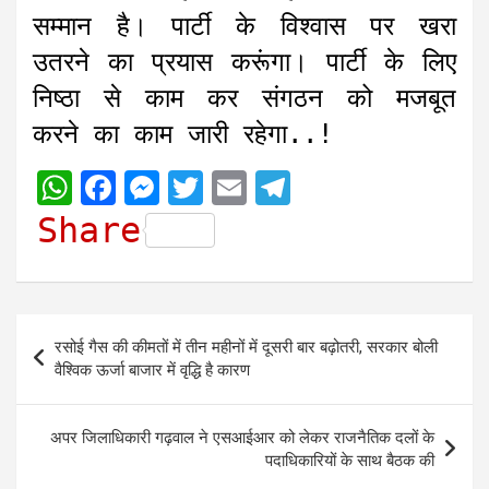
सम्मान है। पार्टी के विश्वास पर खरा
उतरने का प्रयास करूंगा। पार्टी के लिए
निष्ठा से काम कर संगठन को मजबूत
करने का काम जारी रहेगा..!
W
F
M
T
E
T
h
a
e
w
m
e
Share
a
c
s
i
a
l
t
e
s
t
i
e
s
b
e
t
l
g
Post
रसोई गैस की कीमतों में तीन महीनों में दूसरी बार बढ़ोतरी, सरकार बोली
A
o
n
e
r
navigation
वैश्विक ऊर्जा बाजार में वृद्धि है कारण
p
o
g
r
a
p
k
e
m
अपर जिलाधिकारी गढ़वाल ने एसआईआर को लेकर राजनैतिक दलों के
r
पदाधिकारियों के साथ बैठक की