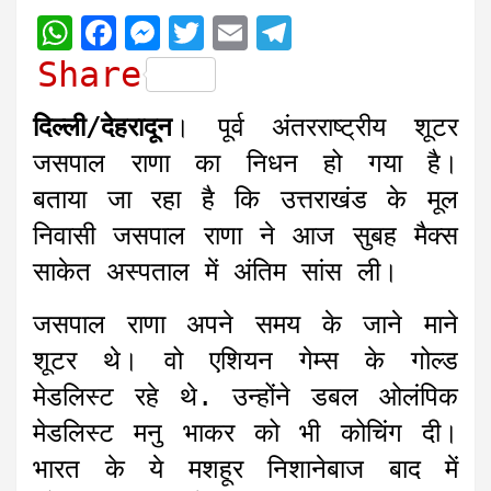
W
F
M
T
E
T
h
a
e
w
m
e
Share
a
c
s
i
a
l
दिल्ली/देहरादून
। पूर्व अंतरराष्ट्रीय शूटर
t
e
s
t
i
e
जसपाल राणा का निधन हो गया है।
s
b
e
t
l
g
बताया जा रहा है कि उत्तराखंड के मूल
A
o
n
e
r
निवासी जसपाल राणा ने आज सुबह मैक्स
p
o
g
r
a
साकेत अस्पताल में अंतिम सांस ली।
p
k
e
m
r
जसपाल राणा अपने समय के जाने माने
शूटर थे। वो एशियन गेम्स के गोल्ड
मेडलिस्ट रहे थे. उन्होंने डबल ओलंपिक
मेडलिस्ट मनु भाकर को भी कोचिंग दी।
भारत के ये मशहूर निशानेबाज बाद में