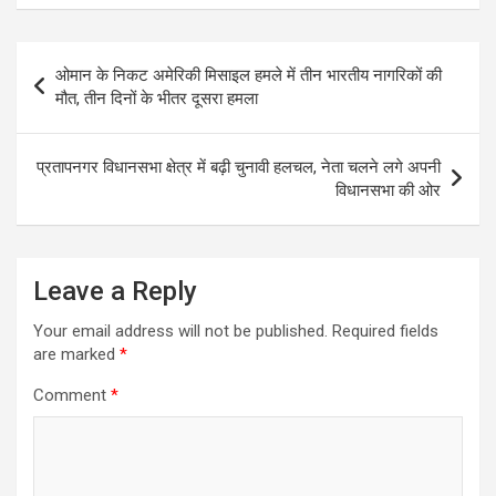
t
e
s
t
i
e
s
b
e
t
l
g
Post
ओमान के निकट अमेरिकी मिसाइल हमले में तीन भारतीय नागरिकों की
A
o
n
e
r
navigation
मौत, तीन दिनों के भीतर दूसरा हमला
p
o
g
r
a
p
k
e
m
प्रतापनगर विधानसभा क्षेत्र में बढ़ी चुनावी हलचल, नेता चलने लगे अपनी
r
विधानसभा की ओर
Leave a Reply
Your email address will not be published.
Required fields
are marked
*
Comment
*