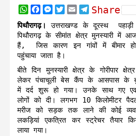
W
F
M
T
E
T
Share
h
a
e
w
m
e
पिथौरागढ़।
उत्तराखण्ड के दूरस्थ पहाड़ी 
a
c
s
i
a
l
पिथौरागढ़ के सीमांत क्षेत्र मुनस्यारी मे
t
e
s
t
i
e
हैं, जिस कारण इन गांवों में बीमार ह
s
b
e
t
l
g
पहुंचाया जाता है।
A
o
n
e
r
p
o
g
r
a
बीते दिन मुनस्यारी क्षेत्र के गोरीपार क्षे
p
k
e
m
लेकर पंचाचूली बेस कैंप के आसपास के ब
r
में दर्द शुरू हो गया। उनके साथ गए 
लोगों को दी। लगभग 10 किलोमीटर पैदल 
मरीज को सड़क तक लाने की कोई व्यवस्
लकड़ियां एकत्रित कर स्ट्रेचर तैयार
लाया गया।