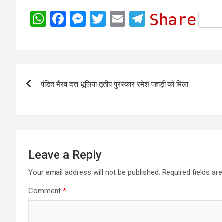
W
F
M
T
E
T
Share
h
a
e
w
m
e
a
c
s
i
a
l
t
e
s
t
i
e
Post
s
b
e
t
l
g
पंडित भैरव दत्त धूलिया तृतीय पुरस्कार रमेश पहाड़ी को मिला
navigation
A
o
n
e
r
p
o
g
r
a
p
k
e
m
r
Leave a Reply
Your email address will not be published.
Required fields a
Comment
*