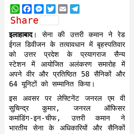
W
F
M
T
E
T
h
a
e
w
m
e
Share
a
c
s
i
a
l
इलाहाबाद
। सेना की उत्तरी कमान ने रेड
t
e
s
t
i
e
ईगल डिवीजन के तत्वावधान में बृहस्पतिवार
s
b
e
t
l
g
को उत्तर प्रदेश के प्रयागराज सैन्य
A
o
n
e
r
स्टेशन में आयोजित अलंकरण समारोह में
p
o
g
r
a
अपने वीर और प्रतिष्ठित 58 सैनिकों और
p
k
e
m
r
64 यूनिटों को सम्मानित किया।
इस अवसर पर लेफ्टिनेंट जनरल एम वी
सुचिन्द्र कुमार, जनरल ऑफिसर
कमांडिंग-इन-चीफ, उत्तरी कमान ने
भारतीय सेना के अधिकारियों और सैनिकों