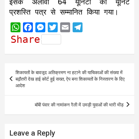
इसके अलावा 64 यूनिटों को यूनिट
प्रशस्ति पत्र से सम्मानित किया गया।
W
F
M
T
E
T
h
a
e
w
m
e
Share
a
c
s
i
a
l
t
e
s
t
i
e
s
b
e
t
l
g
Post
शिकायतों के बावजूद अतिक्रमण ना हटाने की याचिकाओं की संख्या में
A
o
n
e
r
navigation
बढ़ौतरी देख हाई कोर्ट हुई सख्त, ऐप बना शिकायतों के निस्तारण के दिए
p
o
g
r
a
आदेश
p
k
e
m
r
बॉबी पंवार की नामांकन रैली में उमड़ी युवाओं की भारी भीड़
Leave a Reply