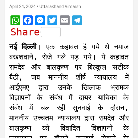
April 24, 2024
Uttarakhand Vimarsh
W
F
M
T
E
T
h
a
e
w
m
e
Share
a
c
s
i
a
l
नई दिल्ली
। एक कहावत है गये थे नमाज
t
e
s
t
i
e
बखशवाने, रोजे गले पड़ गये। ये कहावत
s
b
e
t
l
g
रामदेव और बालकृष्ण पर बिल्कुल सटीक
A
o
n
e
r
बैठी, जब माननीय शीर्ष न्यायालय में
p
o
g
r
a
आईएमए द्वारा उनके खिलाफ भ्रामक
p
k
e
m
r
विज्ञापनों के संबंध में दायर याचिका के
संबंध में चल रही सुनवाई के दौरान,
माननीय उच्चतम न्यायालय द्वारा रामदेव और
बालकृष्ण को विवादित विज्ञापनों के