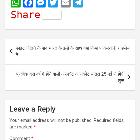
W
F
M
T
E
T
h
a
e
w
m
e
Share
a
c
s
i
a
l
t
e
s
t
i
e
s
b
e
t
l
g
Post
फाइट जीतने के बाद भारत के झंडे के साथ क्या किया पाकिस्तानी शाहजेब
A
o
n
e
r
navigation
ने
p
o
g
r
a
p
k
e
m
प्रत्येक दस वर्ष में होने वाली अस्कोट आराकोट यात्रा 25 मई से होगी
r
शुरू
Leave a Reply
Your email address will not be published.
Required fields
are marked
*
Comment
*