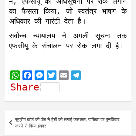
में, एफसीयू की अधिसूचना पर रोक लगाने
का फैसला किया, जो स्वतंत्र भाषण के
अधिकार की गारंटी देता है।
सर्वोच्च न्यायालय ने अगली सूचना तक
एफसीयू के संचालन पर रोक लगा दी है।
W
F
M
T
E
T
h
a
e
w
m
e
Share
a
c
s
i
a
l
t
e
s
t
i
e
s
b
e
t
l
g
Post
सुप्रीम कोर्ट की पीठ ने ईडी को लगाई फटकार, याचिका पर पुनर्विचार
A
o
n
e
r
navigation
करने से किया इंकार
p
o
g
r
a