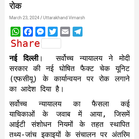
रोक
March 23, 2024
Uttarakhand Vimarsh
W
F
M
T
E
T
h
a
e
w
m
e
Share
a
c
s
i
a
l
नई दिल्ली
। सर्वोच्च न्यायालय ने मोदी
t
e
s
t
i
e
सरकार की नई घोषित फैक्ट चेक यूनिट
s
b
e
t
l
g
(एफसीयू) के कार्यान्वयन पर रोक लगाने
A
o
n
e
r
का आदेश दिया है।
p
o
g
r
a
p
k
e
m
सर्वोच्च न्यायालय का फैसला कई
r
याचिकाओं के जवाब में आया, जिसमें
आईटी संशोधन नियमों के तहत स्थापित
तथ्य-जांच इकाइयों के संचालन पर अंतरिम