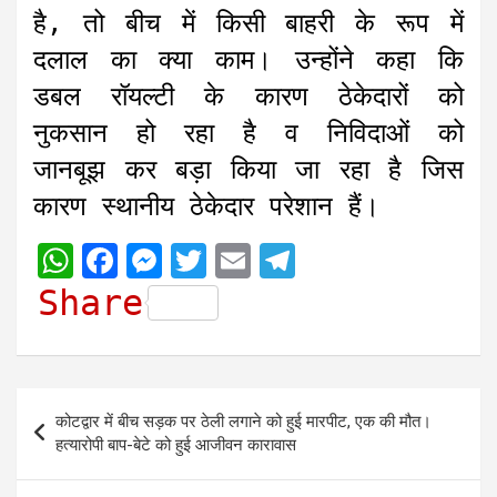
है, तो बीच में किसी बाहरी के रूप में
दलाल का क्या काम। उन्होंने कहा कि
डबल रॉयल्टी के कारण ठेकेदारों को
नुकसान हो रहा है व निविदाओं को
जानबूझ कर बड़ा किया जा रहा है जिस
कारण स्थानीय ठेकेदार परेशान हैं।
W
F
M
T
E
T
h
a
e
w
m
e
Share
a
c
s
i
a
l
t
e
s
t
i
e
s
b
e
t
l
g
Post
कोटद्वार में बीच सड़क पर ठेली लगाने को हुई मारपीट, एक की मौत।
A
o
n
e
r
navigation
हत्यारोपी बाप-बेटे को हुई आजीवन कारावास
p
o
g
r
a