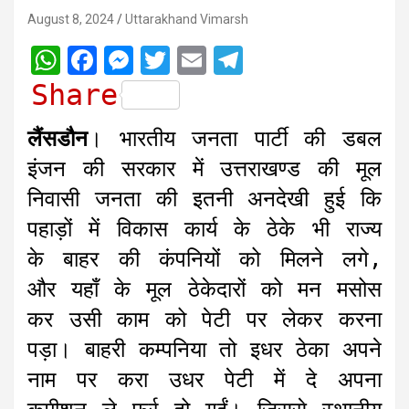
August 8, 2024
Uttarakhand Vimarsh
W
F
M
T
E
T
h
a
e
w
m
e
Share
a
c
s
i
a
l
लैंसडौन
। भारतीय जनता पार्टी की डबल
t
e
s
t
i
e
इंजन की सरकार में उत्तराखण्ड की मूल
s
b
e
t
l
g
निवासी जनता की इतनी अनदेखी हुई कि
A
o
n
e
r
पहाड़ों में विकास कार्य के ठेके भी राज्य
p
o
g
r
a
के बाहर की कंपनियों को मिलने लगे,
p
k
e
m
r
और यहाँ के मूल ठेकेदारों को मन मसोस
कर उसी काम को पेटी पर लेकर करना
पड़ा। बाहरी कम्पनिया तो इधर ठेका अपने
नाम पर करा उधर पेटी में दे अपना