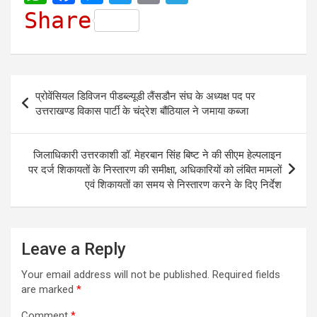
h
a
e
w
m
e
Share
a
c
s
i
a
l
t
e
s
t
i
e
s
b
e
t
l
g
Post
प्रोवेंसियल डिविजन पीडब्ल्यूडी लैंसडौन संघ के अध्यक्ष पद पर
A
o
n
e
r
navigation
उत्तराखण्ड विकास पार्टी के चंद्रेश बौंठियाल ने जमाया कब्जा
p
o
g
r
a
p
k
e
m
जिलाधिकारी उत्तरकाशी डॉ. मेहरबान सिंह बिष्ट ने की सीएम हेल्पलाइन
r
पर दर्ज शिकायतों के निस्तारण की समीक्षा, अधिकारियों को लंबित मामलों
एवं शिकायतों का समय से निस्तारण करने के दिए निर्देश
Leave a Reply
Your email address will not be published.
Required fields
are marked
*
Comment
*