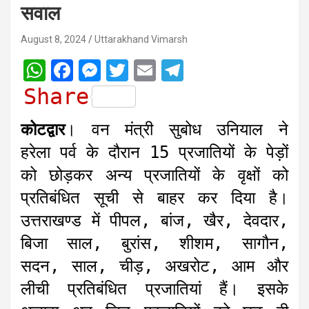
सवाल
August 8, 2024
Uttarakhand Vimarsh
W
F
M
T
E
T
h
a
e
w
m
e
Share
a
c
s
i
a
l
कोटद्वार
। वन मंत्री सुबोध उनियाल ने
t
e
s
t
i
e
हरेला पर्व के दौरान 15 प्रजातियों के पेड़ों
s
b
e
t
l
g
को छोड़कर अन्य प्रजातियों के वृक्षों को
A
o
n
e
r
प्रतिबंधित सूची से बाहर कर दिया है।
p
o
g
r
a
उत्तराखण्ड में पीपल, बांज, खैर, देवदार,
p
k
e
m
r
बिजा साल, बुरांस, शीशम, सागौन,
सदन, साल, चीड़, अखरोट, आम और
लीची प्रतिबंधित प्रजातियां हैं। इसके