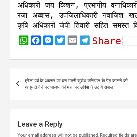
अधिकारी जय किशन, प्रभागीय वनाधिकारी
रजा अब्बास, उपजिलाधिकारी नवाजिश खलीक
कृषि अधिकारी जेपी तिवारी सहित समस्त 
W
F
M
T
E
T
Share
h
a
e
w
m
e
a
c
s
i
a
l
t
e
s
t
i
e
Post
s
b
e
t
l
g
हरेला पर्व के अवसर पर वन मंत्री सुबोध उनियाल के पेड़ काटने की
navigation
A
o
n
e
r
अनुमति देने पर भाजपा की मंशा पर उविपा ने उठाये सवाल
p
o
g
r
a
p
k
e
m
r
Leave a Reply
Your email address will not be published.
Required fields a