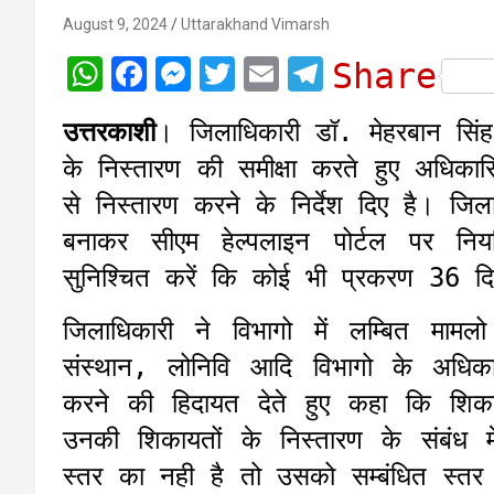
August 9, 2024
Uttarakhand Vimarsh
W
F
M
T
E
T
Share
h
a
e
w
m
e
उत्तरकाशी
। जिलाधिकारी डॉ. मेहरबान सिंह 
a
c
s
i
a
l
के निस्तारण की समीक्षा करते हुए अधिकार
t
e
s
t
i
e
से निस्तारण करने के निर्देश दिए है। ज
s
b
e
t
l
g
बनाकर सीएम हेल्पलाइन पोर्टल पर न
A
o
n
e
r
सुनिश्चित करें कि कोई भी प्रकरण 36 द
p
o
g
r
a
p
k
e
m
जिलाधिकारी ने विभागो में लम्बित मा
r
संस्थान, लोनिवि आदि विभागो के अधिका
करने की हिदायत देते हुए कहा कि शिका
उनकी शिकायतों के निस्तारण के संबंध 
स्तर का नही है तो उसको सम्बंधित स्तर 