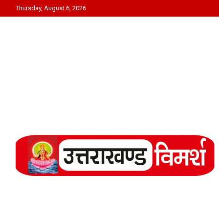
Skip
Thursday, August 6, 2026
to
content
Uttarakhand Vimarsh