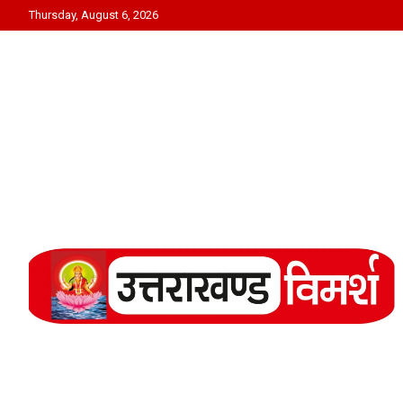
Skip
Thursday, August 6, 2026
to
content
Uttarakhand Vimarsh