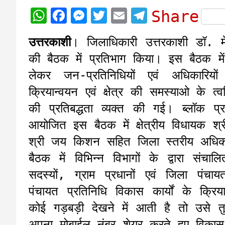
W
F
M
T
E
T
Share
h
a
e
w
m
e
उत्तरकाशी
। जिलाधिकारी उत्तरकाशी डॉ. मेह
a
c
s
i
a
l
की बैठक में प्रतिभाग किया। इस बैठक म
t
e
s
t
i
e
लेकर जन-प्रतिनिधियों एवं अधिकारियो
s
b
e
t
l
g
क्रियान्वयन एवं क्षेत्र की समस्याओ के त
A
o
n
e
r
की प्रतिबद्धता व्यक्त की गई। ब्लॉक प्र
p
o
g
r
a
आयोजित इस बैठक में क्षेत्रीय विधायक श
p
k
e
m
श्री जय किशन सहित जिला स्तरीय अधिका
r
बैठक में विभिन्न विभागों के द्वारा संचालि
सदस्यों, ग्राम प्रधानों एवं जिला पं
पंचायत प्रतिनिधि विकास कार्यों के क्
कोई गड़बड़ी देखने में आती है तो उसे तुर
अपना मोबाईल नंबर शेयर करते हुए विकास क