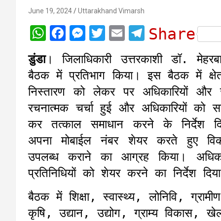
June 19, 2024
Uttarakhand Vimarsh
W
F
M
T
E
T
Share
h
a
e
w
m
e
डुंडा
। जिलाधिकारी उत्तरकाशी डॉ. मेहरबा
a
c
s
i
a
l
बैठक में प्रतिभाग किया। इस बैठक में क
t
e
s
t
i
e
निस्तारण को लेकर पर अधिकारियों और जनप्
s
b
e
t
l
g
रचनात्मक चर्चा हुई और अधिकारियों को स
A
o
n
e
r
कर तत्काल समाधान करने के निर्देश द
p
o
g
r
a
अपना मोबाईल नंबर शेयर करते हुए विका
p
k
e
m
उपलब्ध कराने का आग्रह किया। अधिका
r
प्रतिनिधियों को शेयर करने का निर्देश दिय
बैठक में शिक्षा, स्वास्थ्य, लोनिवि, ग्राम
कृषि, उद्यान, उद्योग, ग्राम्य विकास, 