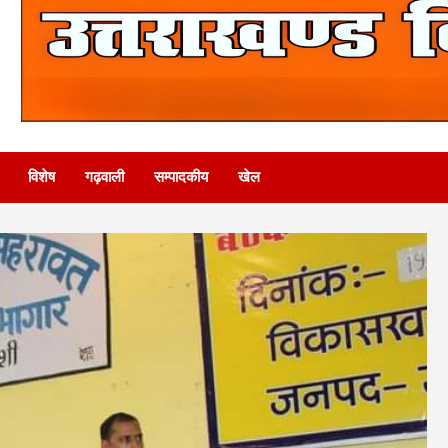
विशेष
गढ़वाली
सम्पादकीय
खेल