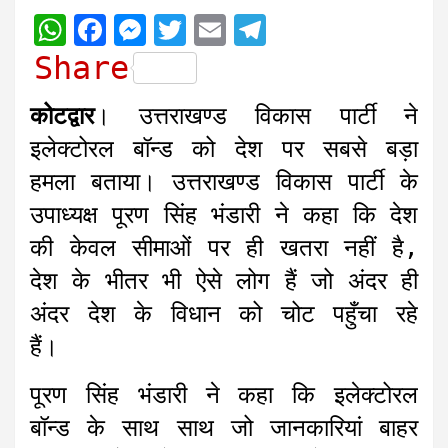
W
F
M
T
E
T
h
a
e
w
m
e
Share
a
c
s
i
a
l
कोटद्वार
। उत्तराखण्ड विकास पार्टी ने
t
e
s
t
i
e
इलेक्टोरल बॉन्ड को देश पर सबसे बड़ा
s
b
e
t
l
g
हमला बताया। उत्तराखण्ड विकास पार्टी के
A
o
n
e
r
उपाध्यक्ष पूरण सिंह भंडारी ने कहा कि देश
p
o
g
r
a
की केवल सीमाओं पर ही खतरा नहीं है,
p
k
e
m
r
देश के भीतर भी ऐसे लोग हैं जो अंदर ही
अंदर देश के विधान को चोट पहुँचा रहे
हैं।
पूरण सिंह भंडारी ने कहा कि इलेक्टोरल
बॉन्ड के साथ साथ जो जानकारियां बाहर