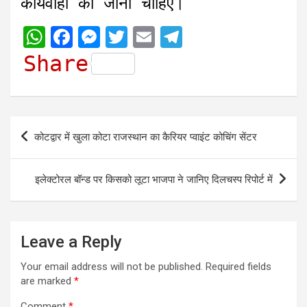
कार्यवाही की जानी चाहिए।
W
F
M
T
E
T
h
a
e
w
m
e
Share
a
c
s
i
a
l
t
e
s
t
i
e
s
b
e
t
l
g
Post
कोटद्वार में खुला कोटा राजस्थान का कैरियर प्वाइंट कोचिंग सेंटर
A
o
n
e
r
navigation
p
o
g
r
a
इलेक्टोरल बॉन्ड पर किसको लूटा भाजपा ने जानिए दिलचस्प रिपोर्ट में
p
k
e
m
r
Leave a Reply
Your email address will not be published.
Required fields
are marked
*
Comment
*