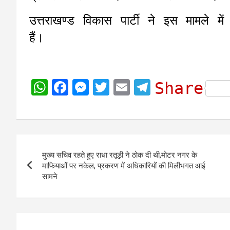
उत्तराखण्ड विकास पार्टी ने इस मामले म
हैं।
W
F
M
T
E
T
Share
h
a
e
w
m
e
a
c
s
i
a
l
t
e
s
t
i
e
Post
s
b
e
t
l
g
मुख्य सचिव रहते हुए राधा रतूड़ी ने ठोक दी थी,मोटर नगर के
navigation
A
o
n
e
r
माफियाओं पर नकेल, प्रकरण में अधिकारियों की मिलीभगत आई
सामने
p
o
g
r
a
p
k
e
m
r