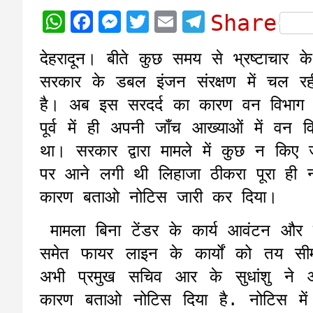
W
F
M
T
E
T
Share
h
a
e
w
m
e
देहरादून। बीते कुछ समय से भ्रष्टाचार क
a
c
s
i
a
l
सरकार के डबल इंजन संरक्षण में चल र
t
e
s
t
i
e
है। अब इस सरदर्द का कारण वन विभाग के आ
s
b
e
t
l
g
पूर्व में ही अपनी जाँच आख्याओं में वन व
A
o
n
e
r
था। सरकार द्वारा मामले में कुछ न किए जा
p
o
g
r
a
पर आने लगी थी लिहाजा ठीकरा पूरा ही 
p
k
e
m
कारण बताओ नोटिस जारी कर दिया।
r
मामला बिना टेंडर के कार्य आवंटन और बिन
समेत फायर लाइन के कार्यों को तय सी
अभी प्रमुख सचिव आर के सुधांशु ने 
कारण बताओ नोटिस दिया है. नोटिस में