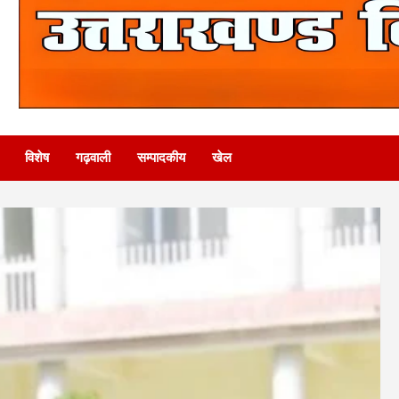
विशेष
गढ़वाली
सम्पादकीय
खेल