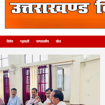
विशेष
गढ़वाली
सम्पादकीय
खेल