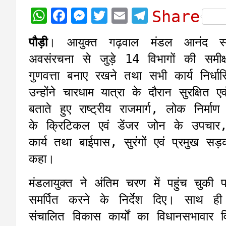
W
F
M
T
E
T
Share
h
a
e
w
m
e
पौड़ी
। आयुक्त गढ़वाल मंडल आनंद स्वर
a
c
s
i
a
l
अवसंरचना से जुड़े 14 विभागों की समीक
t
e
s
t
i
e
गुणवत्ता बनाए रखने तथा सभी कार्य निर्धार
s
b
e
t
l
g
उन्होंने चारधाम यात्रा के दौरान सुरक्षित
A
o
n
e
r
बताते हुए राष्ट्रीय राजमार्ग, लोक निर्माण
p
o
g
r
a
के क्रिटिकल एवं डेंजर जोन के उपचार, भूस
p
k
e
m
कार्य तथा बाईपास, सुरंगों एवं प्रमुख स
r
कहा।
मंडलायुक्त ने अंतिम चरण में पहुंच चुकी
समर्पित करने के निर्देश दिए। साथ ही
संचालित विकास कार्यों का विधानसभावार व