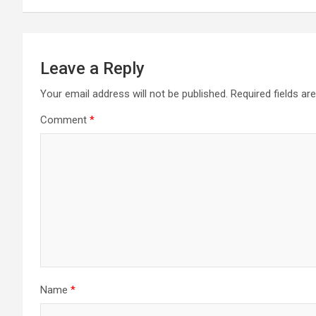
p
k
e
m
r
Leave a Reply
Your email address will not be published.
Required fields a
Comment
*
Name
*