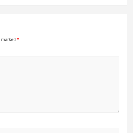
re marked
*