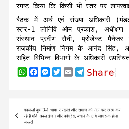
स्पष्ट किया कि किसी भी स्तर पर लापरवा
बैठक में अर्थ एवं संख्या अधिकारी (मं
स्तर-1 लोनिवि ओम प्रकाश, अधीक्षण 
संस्थान प्रवीण सैनी, प्रोजेक्ट मैनेज
राजकीय निर्माण निगम के आनंद सिंह, अप
सहित विभिन्न विभागों के अधिकारी उपस्थि
W
F
M
T
E
T
Share
h
a
e
w
m
e
a
c
s
i
a
l
t
e
s
t
i
e
Post
s
b
e
t
l
g
गढ़वाली कुमाऊँनी भाषा, संस्कृति और समाज को मिल कर खत्म कर
navigation
A
o
n
e
r
रहे हैं मोदी डबल इंजन और कांग्रेस, बचाने के लिये जागरूक होना
जरूरी
p
o
g
r
a