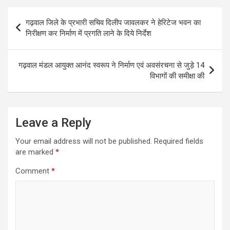
s
b
e
t
l
g
Post
गढ़वाल जिले के प्रभारी सचिव दिलीप जावलकर ने हेरिटेज भवन का
A
o
n
e
r
navigation
निरीक्षण कर निर्माण में प्रगति लाने के दिये निर्देश
p
o
g
r
a
p
k
e
m
गढ़वाल मंडल आयुक्त आनंद स्वरूप ने निर्माण एवं अवसंरचना से जुड़े 14
r
विभागों की समीक्षा की
Leave a Reply
Your email address will not be published.
Required fields
are marked
*
Comment
*