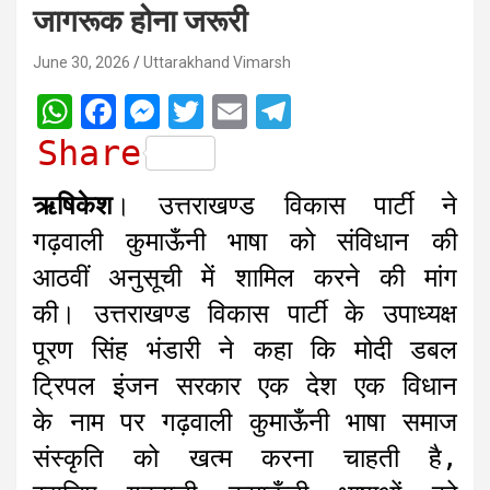
जागरूक होना जरूरी
June 30, 2026
Uttarakhand Vimarsh
W
F
M
T
E
T
h
a
e
w
m
e
Share
a
c
s
i
a
l
ऋषिकेश
। उत्तराखण्ड विकास पार्टी ने
t
e
s
t
i
e
गढ़वाली कुमाऊँनी भाषा को संविधान की
s
b
e
t
l
g
आठवीं अनुसूची में शामिल करने की मांग
A
o
n
e
r
की। उत्तराखण्ड विकास पार्टी के उपाध्यक्ष
p
o
g
r
a
पूरण सिंह भंडारी ने कहा कि मोदी डबल
p
k
e
m
r
ट्रिपल इंजन सरकार एक देश एक विधान
के नाम पर गढ़वाली कुमाऊँनी भाषा समाज
संस्कृति को खत्म करना चाहती है,