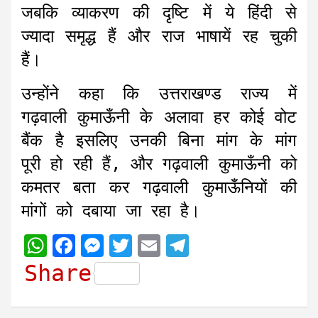
जबकि व्याकरण की दृष्टि में ये हिंदी से
ज्यादा समृद्ध हैं और राज भाषायें रह चुकी
हैं।
उन्होंने कहा कि उत्तराखण्ड राज्य में
गढ़वाली कुमाऊँनी के अलावा हर कोई वोट
बैंक है इसलिए उनकी बिना मांग के मांग
पूरी हो रही हैं, और गढ़वाली कुमाऊँनी को
कमतर बता कर गढ़वाली कुमाऊँनियों की
मांगों को दबाया जा रहा है।
W
F
M
T
E
T
h
a
e
w
m
e
Share
a
c
s
i
a
l
t
e
s
t
i
e