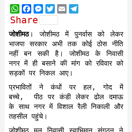
W
F
M
T
E
T
h
a
e
w
m
e
Share
a
c
s
i
a
l
जोशीमठ
। जोशीमठ में पुनर्वास को लेकर
t
e
s
t
i
e
भाजपा सरकार अभी तक कोई ठोस नीति
s
b
e
t
l
g
नहीं बन सकी है। जोशीमठ के निवासी
A
o
n
e
r
नगर में ही बसाने की मांग को रविवार को
p
o
g
r
a
सड़कों पर निकल आए।
p
k
e
m
r
प्रभावितों ने कंधों पर हल, गोद में
बच्चे, पीठ पर कंडी लेकर ढोल दमाऊ
के साथ नगर में विशाल रैली निकाली और
तहसील पहुंचे।
जोशीमठ मूल निवासी स्वाभिमान संगठन ने