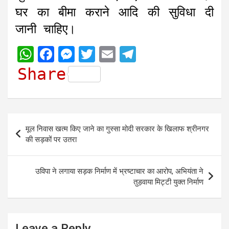
घर का बीमा कराने आदि की सुविधा दी
जानी चाहिए।
W
F
M
T
E
T
h
a
e
w
m
e
Share
a
c
s
i
a
l
t
e
s
t
i
e
s
b
e
t
l
g
Post
मूल निवास खत्म किए जाने का गुस्सा मोदी सरकार के खिलाफ श्रीनगर
A
o
n
e
r
navigation
की सड़कों पर उतरा
p
o
g
r
a
p
k
e
m
उविपा ने लगाया सड़क निर्माण में भ्रष्टाचार का आरोप, अभियंता ने
r
तुड़वाया मिट्टी युक्त निर्माण
Leave a Reply