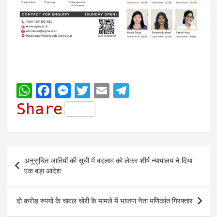
W
F
M
T
E
T
h
a
e
w
m
e
Share
a
c
s
i
a
l
t
e
s
t
i
e
s
b
e
t
l
g
Post
अनुसूचित जातियों की सूची में बदलाव को लेकर शीर्ष न्यायालय ने दिया
A
o
n
e
r
navigation
एक बड़ा आदेश
p
o
g
r
a
p
k
e
m
दो करोड़ रुपयों के चावल चोरी के मामले में भाजपा नेता मणिकांत गिरफ्तार
r