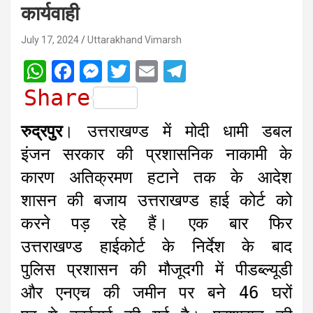
कार्यवाही
July 17, 2024
Uttarakhand Vimarsh
W
F
M
T
E
T
h
a
e
w
m
e
Share
a
c
s
i
a
l
रुद्रपुर
। उत्तराखण्ड में मोदी धामी डबल
t
e
s
t
i
e
इंजन सरकार की प्रशासनिक नाकामी के
s
b
e
t
l
g
कारण अतिक्रमण हटाने तक के आदेश
A
o
n
e
r
शासन की बजाय उत्तराखण्ड हाई कोर्ट को
p
o
g
r
a
करने पड़ रहे हैं। एक बार फिर
p
k
e
m
r
उत्तराखण्ड हाईकोर्ट के निर्देश के बाद
पुलिस प्रशासन की मौजूदगी में पीडब्ल्यूडी
और एनएच की जमीन पर बने 46 घरों