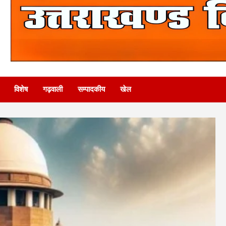
विशेष
गढ़वाली
सम्पादकीय
खेल