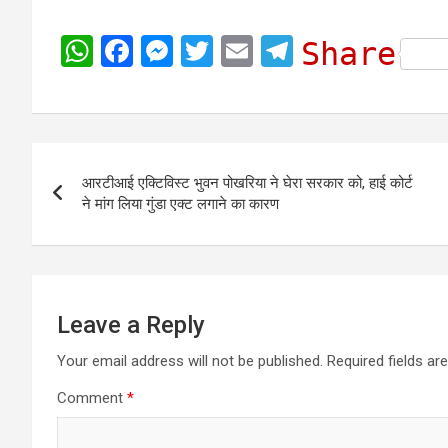
W
F
M
T
E
T
Share
h
a
e
w
m
e
a
c
s
i
a
l
t
e
s
t
i
e
Post
s
b
e
t
l
g
आरटीआई एक्टिविस्ट भुवन पोखरिया ने घेरा सरकार को, हाई कोर्ट
navigation
A
o
n
e
r
ने मांग लिया गुंडा एक्ट लगाने का कारण
p
o
g
r
a
p
k
e
m
r
Leave a Reply
Your email address will not be published.
Required fields a
Comment
*