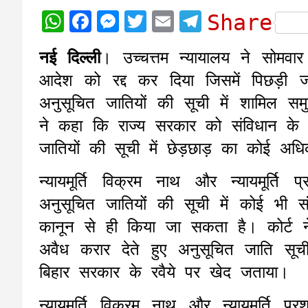
W
F
M
T
E
T
Share
h
a
e
w
m
e
नई दिल्ली
। उच्चत्तम न्यायालय ने सोमव
a
c
s
i
a
l
आदेश को रद्द कर दिया जिसमें पिछड़ी 
t
e
s
t
i
e
अनुसूचित जातियों की सूची में शामिल स
s
b
e
t
l
g
ने कहा कि राज्य सरकार को संविधान के
A
o
n
e
r
जातियों की सूची में छेड़छाड़ का कोई अधि
p
o
g
r
a
p
k
e
m
न्यायमूर्ति विक्रम नाथ और न्यायमूर्ति
r
अनुसूचित जातियोंं की सूची में कोई भी 
कानून से ही किया जा सकता है। कोर्ट 
अवैध करार देते हुए अनुसूचित जाति सू
बिहार सरकार के रवैये पर खेद जताया।
न्यायमूर्ति विक्रम नाथ और न्यायमूर्ति 