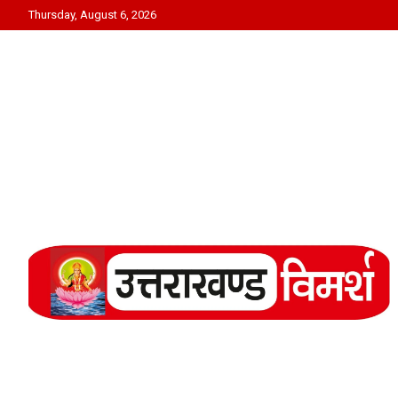
Skip
Thursday, August 6, 2026
to
content
Uttarakhand Vimarsh