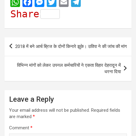
W
F
M
T
E
T
h
a
e
w
m
e
Share
a
c
s
i
a
l
t
e
s
t
i
e
s
b
e
t
l
g
Post
2018 में बने आर्च ब्रिज के दोनों किनारे झुके। उविपा ने की जांच की मांग
A
o
n
e
r
navigation
p
o
g
r
a
विभिन्न मांगों को लेकर उपनल कर्मचारियों ने एकता विहार देहरादून में
p
k
e
m
धरना दिया
r
Leave a Reply
Your email address will not be published.
Required fields
are marked
*
Comment
*