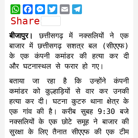
W
F
M
T
E
T
h
a
e
w
m
e
Share
a
c
s
i
a
l
बीजापुर।
छत्तीसगढ़ में नक्सलियों ने एक
t
e
s
t
i
e
बाजार में छत्तीसगढ़ सशत्र
बल (सीएएफ)
s
b
e
t
l
g
के एक कंपनी कमांडर की हत्या कर दी
A
o
n
e
r
और घटनास्थल से फरार हो गए।
p
o
g
r
a
p
k
e
m
बताया जा रहा है कि उन्होंने कंपनी
r
कमांडर को कुल्हाड़ियों से वार कर उनकी
हत्या कर दी। घटना कुटरु थाना क्षेत्र के
एक गांव की है। करीब सुबह 9:30 बजे
नक्सलियों के एक छोटे समूह ने बाजार की
सुरक्षा के लिए तैनात सीएएफ की एक टीम