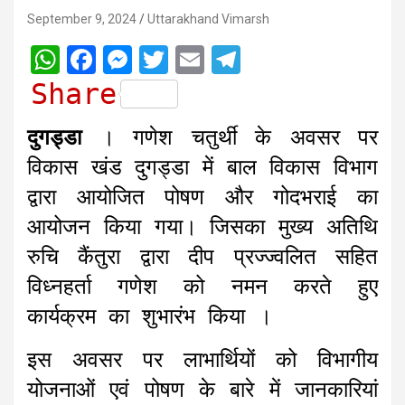
September 9, 2024
Uttarakhand Vimarsh
W
F
M
T
E
T
h
a
e
w
m
e
Share
a
c
s
i
a
l
दुगड्डा
। गणेश चतुर्थी के अवसर पर
t
e
s
t
i
e
विकास खंड दुगड्डा में बाल विकास विभाग
s
b
e
t
l
g
द्वारा आयोजित पोषण और गोदभराई का
A
o
n
e
r
आयोजन किया गया। जिसका मुख्य अतिथि
p
o
g
r
a
रुचि कैंतुरा द्वारा दीप प्रज्ज्वलित सहित
p
k
e
m
r
विध्नहर्ता गणेश को नमन करते हुए
कार्यक्रम का शुभारंभ किया ।
इस अवसर पर लाभार्थियों को विभागीय
योजनाओं एवं पोषण के बारे में जानकारियां