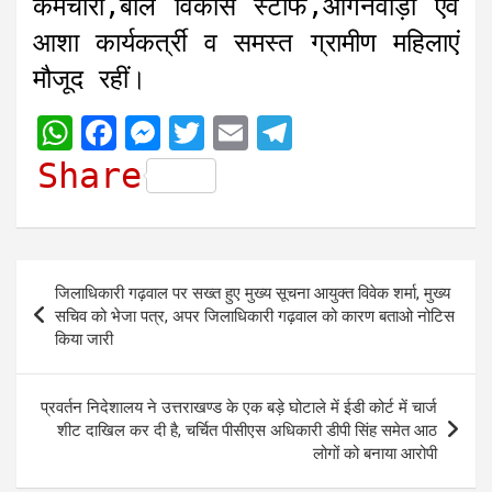
कर्मचारी,बाल विकास स्टाफ,आगनवाड़ी एवं
आशा कार्यकर्त्री व समस्त ग्रामीण महिलाएं
मौजूद रहीं।
W
F
M
T
E
T
h
a
e
w
m
e
Share
a
c
s
i
a
l
t
e
s
t
i
e
s
b
e
t
l
g
Post
जिलाधिकारी गढ़वाल पर सख्त हुए मुख्य सूचना आयुक्त विवेक शर्मा, मुख्य
A
o
n
e
r
navigation
सचिव को भेजा पत्र, अपर जिलाधिकारी गढ़वाल को कारण बताओ नोटिस
p
o
g
r
a
किया जारी
p
k
e
m
r
प्रवर्तन निदेशालय ने उत्तराखण्ड के एक बड़े घोटाले में ईडी कोर्ट में चार्ज
शीट दाखिल कर दी है, चर्चित पीसीएस अधिकारी डीपी सिंह समेत आठ
लोगों को बनाया आरोपी