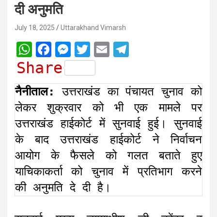
दी अनुमति
July 18, 2025
Uttarakhand Vimarsh
W
F
M
T
E
T
h
a
e
w
m
e
Share
a
c
s
i
a
l
नैनीताल:
उत्तराखंड का पंचायत चुनाव को
t
e
s
t
i
e
लेकर शुक्रवार को भी एक मामले पर
s
b
e
t
l
g
उत्तराखंड हाईकोर्ट में सुनवाई हुई। सुनवाई
A
o
n
e
r
के बाद उत्तराखंड हाईकोर्ट ने निर्वाचन
p
o
g
r
a
p
k
e
m
आयोग के फैसले को गलत बताते हुए
r
याचिकाकर्ता को चुनाव में प्रतिभाग करने
की अनुमति दे दी है।