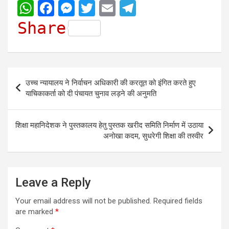
W
F
M
T
E
T
h
a
e
w
m
e
Share
a
c
s
i
a
l
t
e
s
t
i
e
s
b
e
t
l
g
Post
उच्च न्यायालय ने निर्वाचन अधिकारी की करतूत को इंगित करते हुए
A
o
n
e
r
navigation
याचिकाकर्ता को दी पंचायत चुनाव लड़ने की अनुमति
p
o
g
r
a
p
k
e
m
शिक्षा महानिदेशक ने पुस्तकालय हेतु पुस्तक खरीद समिति निर्माण में उठाया
r
अनोखा कदम, सुधरेगी शिक्षा की तस्वीर
Leave a Reply
Your email address will not be published.
Required fields
are marked
*