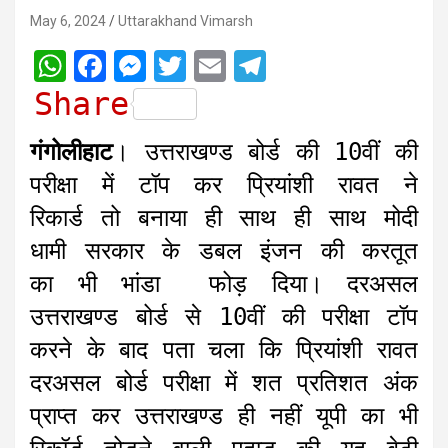
May 6, 2024
Uttarakhand Vimarsh
W
F
M
T
E
T
h
a
e
w
m
e
Share
a
c
s
i
a
l
गंगोलीहाट
। उत्तराखण्ड बोर्ड की 10वीं की
t
e
s
t
i
e
परीक्षा में टॉप कर प्रियांशी रावत ने
s
b
e
t
l
g
रिकार्ड तो बनाया ही साथ ही साथ मोदी
A
o
n
e
r
धामी सरकार के डबल इंजन की करतूत
p
o
g
r
a
का भी भांडा फोड़ दिया। दरअसल
p
k
e
m
r
उत्तराखण्ड बोर्ड से 10वीं की परीक्षा टॉप
करने के बाद पता चला कि प्रियांशी रावत
दरअसल बोर्ड परीक्षा में शत प्रतिशत अंक
प्राप्त कर उत्तराखण्ड ही नहीं यूपी का भी