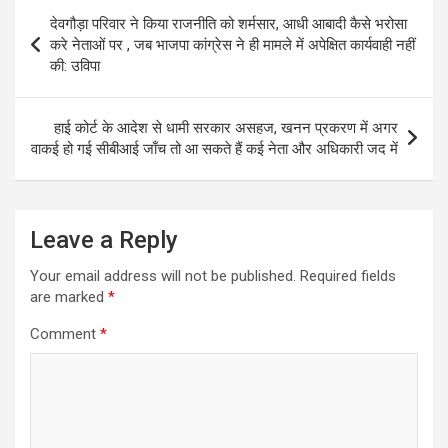
s
b
e
t
l
g
Post
देवगौड़ा परिवार ने किया राजनीति को शर्मसार, आधी आबादी कैसे भरोसा
A
o
n
e
r
navigation
करे नेताओं पर , जब भाजपा कांग्रेस ने ही मामले में अपेक्षित कार्यवाही नहीं
p
o
g
r
a
की: उविपा
p
k
e
m
r
हाई कोर्ट के आदेश से धामी सरकार असहज, खनन प्रकरण में अगर
वाकई हो गई सीबीआई जाँच तो आ सकते हैं कई नेता और अधिकारी जद में
Leave a Reply
Your email address will not be published.
Required fields
are marked
*
Comment
*