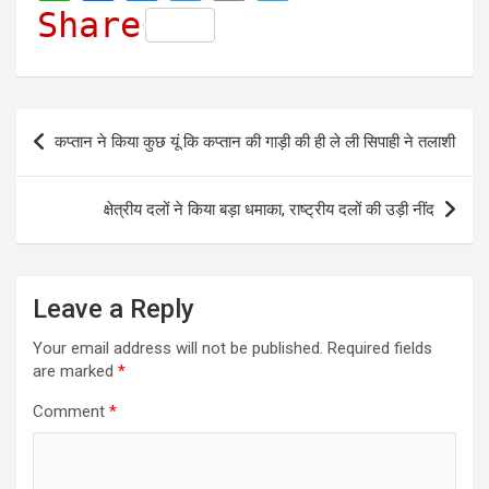
h
a
e
w
m
e
Share
a
c
s
i
a
l
t
e
s
t
i
e
s
b
e
t
l
g
Post
कप्तान ने किया कुछ यूं कि कप्तान की गाड़ी की ही ले ली सिपाही ने तलाशी
A
o
n
e
r
navigation
p
o
g
r
a
क्षेत्रीय दलों ने किया बड़ा धमाका, राष्ट्रीय दलों की उड़ी नींद
p
k
e
m
r
Leave a Reply
Your email address will not be published.
Required fields
are marked
*
Comment
*