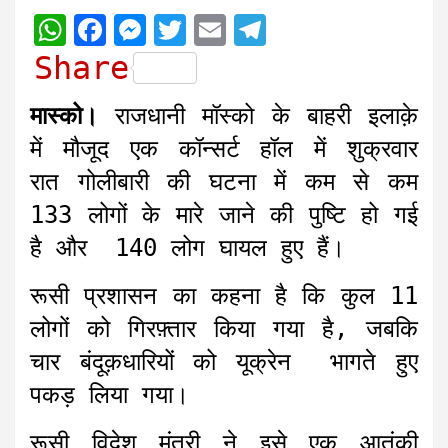
W
F
M
T
E
T
h
a
e
w
m
e
Share
a
c
s
i
a
l
मास्को।
राजधानी मॉस्को के बाहरी इलाक़े
t
e
s
t
i
e
में मौजूद एक कॉन्सर्ट हॉल में शुक्रवार
s
b
e
t
l
g
रात गोलीबारी की घटना में कम से कम
A
o
n
e
r
133 लोगों के मारे जाने की पुष्टि हो गई
p
o
g
r
a
है और 140 लोग घायल हुए हैं।
p
k
e
m
r
रूसी प्रशासन का कहना है कि कुल 11
लोगों को गिरफ़्तार किया गया है, जबकि
चार बंदूक़धारियों को यूक्रेन भागते हुए
पकड़ लिया गया।
रूसी विदेश मंत्री ने इसे एक आतंकी