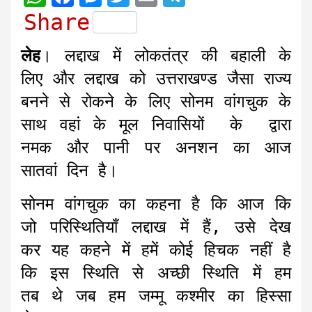
h
a
e
w
m
e
Share
a
c
s
i
a
l
लेह
। लद्दाख में लोकतंत्र की बहाली के
t
e
s
t
i
e
लिए और लद्दाख को उत्तराखण्ड जैसा राज्य
s
b
e
t
l
g
बनने से रोकने के लिए सोनम वांगचुक के
A
o
n
e
r
साथ वहां के मूल निवासियों के द्वारा
p
o
g
r
a
नमक और पानी पर अनशन का आज
p
k
e
m
r
सातवां दिन है।
सोनम वांगचुक का कहना है कि आज कि
जो परिस्थितियाँ लद्दाख में हैं, उसे देख
कर यह कहने में हमें कोई हिचक नहीं है
कि इस स्थिति से अच्छी स्थिति में हम
तब थे जब हम जम्मू कश्मीर का हिस्सा