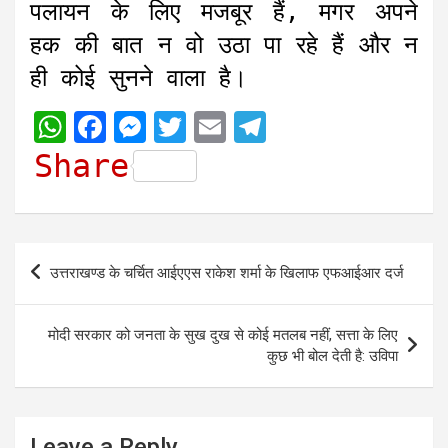
पलायन के लिए मजबूर हैं, मगर अपने
हक की बात न वो उठा पा रहे हैं और न
ही कोई सुनने वाला है।
W
F
M
T
E
T
h
a
e
w
m
e
Share
a
c
s
i
a
l
t
e
s
t
i
e
s
b
e
t
l
g
Post
उत्तराखण्ड के चर्चित आईएएस राकेश शर्मा के खिलाफ एफआईआर दर्ज
A
o
n
e
r
navigation
p
o
g
r
a
मोदी सरकार को जनता के सुख दुख से कोई मतलब नहीं, सत्ता के लिए
p
k
e
m
कुछ भी बोल देती है: उविपा
r
Leave a Reply