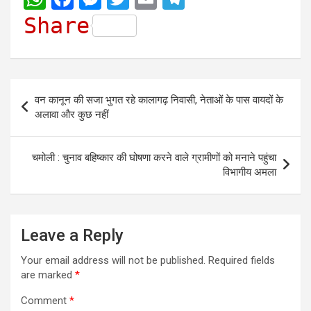
h
a
e
w
m
e
Share
a
c
s
i
a
l
t
e
s
t
i
e
s
b
e
t
l
g
Post
वन कानून की सजा भुगत रहे कालागढ़ निवासी, नेताओं के पास वायदों के
A
o
n
e
r
navigation
अलावा और कुछ नहीं
p
o
g
r
a
p
k
e
m
चमोली : चुनाव बहिष्कार की घोषणा करने वाले ग्रामीणों को मनाने पहुंचा
r
विभागीय अमला
Leave a Reply
Your email address will not be published.
Required fields
are marked
*
Comment
*