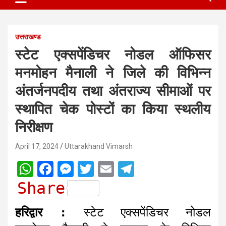
उत्तराखण्ड
स्टेट एक्सपेंडिचर नोडल ऑफिसर
मनमोहन मैनाली ने जिले की विभिन्न
अंतर्जनपदीय तथा अंतराज्य सीमाओं पर
स्थापित चेक पोस्टों का किया स्थलीय
निरीक्षण
April 17, 2024
Uttarakhand Vimarsh
W
F
M
T
E
T
h
a
e
w
m
e
Share
a
c
s
i
a
l
हरिद्वार :
स्टेट एक्सपेंडिचर नोडल
t
e
s
t
i
e