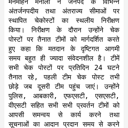
मनमोहन मैनाली ने जनपद के विभिन्न
s
b
e
t
l
g
अंतर्जनपदीय तथा अंतराज्य सीमाओं पर
A
o
n
e
r
स्थापित चेकोस्टों का स्थलीय निरीक्षण
p
o
g
r
a
किया। निरीक्षण के दौरान उन्होंने चेक
p
k
e
m
r
पोस्टों पर तैनात टीमों को मार्गदर्शित करते
हुए कहा कि मतदान के दृष्टिगत आगमी
समय बहुत ही ज्यादा संवेदनशील है। टीमें
सभी चेक पोस्टों पर प्रतिदिन 24 घटने
तैनात रहे, पहली टीम चेक पोस्ट तभी
छोड़े जब दूसरी टीम पहुंच जाएं। उन्होंने
पुलिस, आबकारी, एफएसटी, एसएसटी,
वीएसटी सहित सभी सभी प्रवर्तन टीमों को
आपसी समन्वय से कार्य करने तथा
सूचनाओं का आदान प्रदान समय से करने