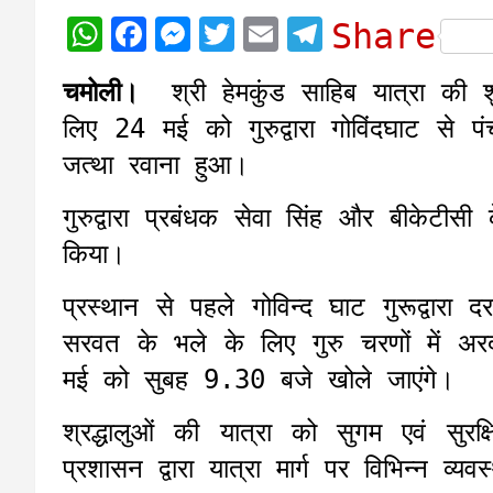
W
F
M
T
E
T
Share
h
a
e
w
m
e
चमोली।
श्री हेमकुंड साहिब यात्रा की श
a
c
s
i
a
l
लिए 24 मई को गुरुद्वारा गोविंदघाट से पंच
t
e
s
t
i
e
जत्था रवाना हुआ।
s
b
e
t
l
g
A
o
n
e
r
गुरुद्वारा प्रबंधक सेवा सिंह और बीकेटीसी
p
o
g
r
a
किया।
p
k
e
m
प्रस्थान से पहले गोविन्द घाट गुरूद्वारा
r
सरवत के भले के लिए गुरु चरणों में 
मई को सुबह 9.30 बजे खोले जाएंगे।
श्रद्धालुओं की यात्रा को सुगम एवं सुर
प्रशासन द्वारा यात्रा मार्ग पर विभिन्न व्