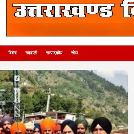
विशेष
गढ़वाली
सम्पादकीय
खेल