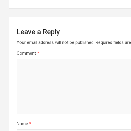
p
o
g
r
a
p
k
e
m
r
Leave a Reply
Your email address will not be published.
Required fields a
Comment
*
Name
*