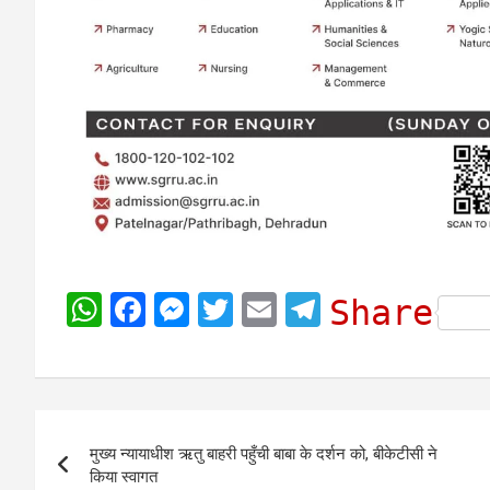
W
F
M
T
E
T
Share
h
a
e
w
m
e
a
c
s
i
a
l
t
e
s
t
i
e
Post
s
b
e
t
l
g
मुख्य न्यायाधीश ऋतु बाहरी पहुँची बाबा के दर्शन को, बीकेटीसी ने
navigation
A
o
n
e
r
किया स्वागत