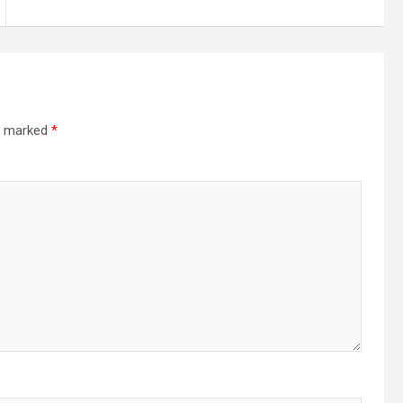
re marked
*