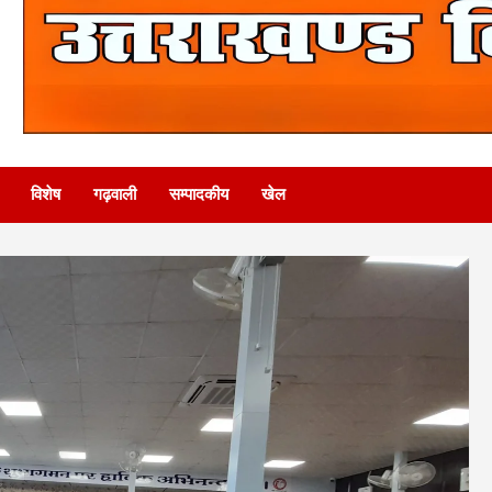
विशेष
गढ़वाली
सम्पादकीय
खेल