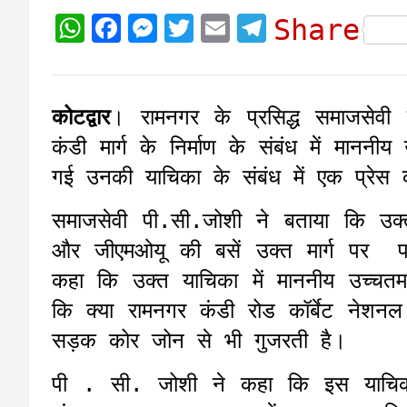
W
F
M
T
E
T
Share
h
a
e
w
m
e
a
c
s
i
a
l
t
e
s
t
i
e
कोटद्वार
। रामनगर के प्रसिद्ध समाजसेवी 
s
b
e
t
l
g
कंडी मार्ग के निर्माण के संबंध में माननीय
A
o
n
e
r
गई उनकी याचिका के संबंध में एक प्रेस क
p
o
g
r
a
समाजसेवी पी.सी.जोशी ने बताया कि उक्
p
k
e
m
और जीएमओयू की बसें उक्त मार्ग पर प
r
कहा कि उक्त याचिका में माननीय उच्चतम 
कि क्या रामनगर कंडी रोड कॉर्बेट नेश
सड़क कोर जोन से भी गुजरती है।
पी . सी. जोशी ने कहा कि इस याचिका