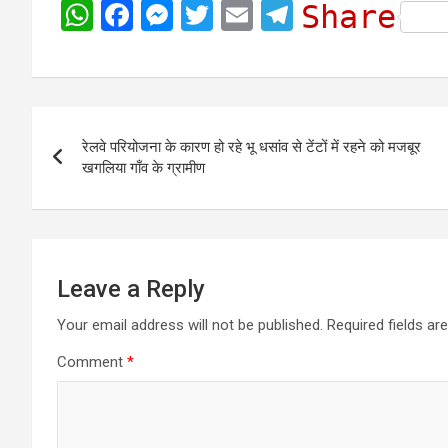
W
F
M
T
E
T
Share
h
a
e
w
m
e
a
c
s
i
a
l
t
e
s
t
i
e
Post
s
b
e
t
l
g
रेलवे परियोजना के कारण हो रहे भू धसांव से टेंटों में रहने को मजबूर
navigation
A
o
n
e
r
खगलिया गाँव के ग्रामीण
p
o
g
r
a
p
k
e
m
r
Leave a Reply
Your email address will not be published.
Required fields a
Comment
*