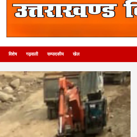
विशेष
गढ़वाली
सम्पादकीय
खेल