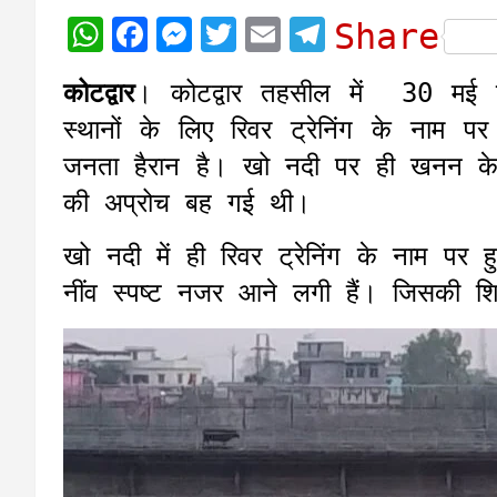
W
F
M
T
E
T
Share
h
a
e
w
m
e
कोटद्वार
। कोटद्वार तहसील में 30 मई 
a
c
s
i
a
l
स्थानों के लिए रिवर ट्रेनिंग के नाम 
t
e
s
t
i
e
जनता हैरान है। खो नदी पर ही खनन के
s
b
e
t
l
g
की अप्रोच बह गई थी।
A
o
n
e
r
p
o
g
r
a
खो नदी में ही रिवर ट्रेनिंग के नाम पर
p
k
e
m
नींव स्पष्ट नजर आने लगी हैं। जिसकी श
r