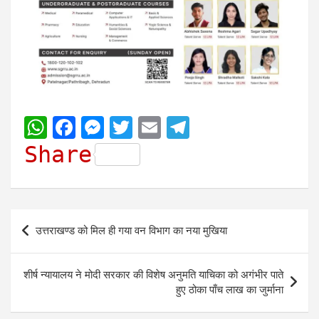
W
F
M
T
E
T
h
a
e
w
m
e
Share
a
c
s
i
a
l
t
e
s
t
i
e
s
b
e
t
l
g
Post
उत्तराखण्ड को मिल ही गया वन विभाग का नया मुखिया
A
o
n
e
r
navigation
p
o
g
r
a
शीर्ष न्यायालय ने मोदी सरकार की विशेष अनुमति याचिका को अगंभीर पाते
p
k
e
m
हुए ठोका पाँच लाख का जुर्माना
r