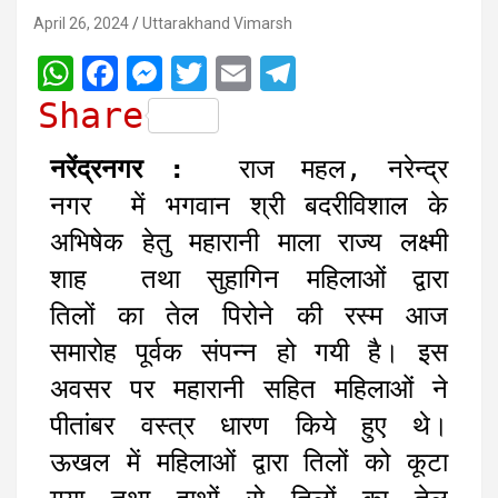
April 26, 2024
Uttarakhand Vimarsh
W
F
M
T
E
T
h
a
e
w
m
e
Share
a
c
s
i
a
l
नरेंद्रनगर :
राज महल, नरेन्द्र
t
e
s
t
i
e
नगर में भगवान श्री बदरीविशाल के
s
b
e
t
l
g
अभिषेक हेतु महारानी माला राज्य लक्ष्मी
A
o
n
e
r
शाह तथा सुहागिन महिलाओं द्वारा
p
o
g
r
a
तिलों का तेल पिरोने की रस्म आज
p
k
e
m
r
समारोह पूर्वक संपन्न हो गयी है। इस
अवसर पर महारानी सहित महिलाओं ने
पीतांबर वस्त्र धारण किये हुए थे।
ऊखल में महिलाओं द्वारा तिलों को कूटा