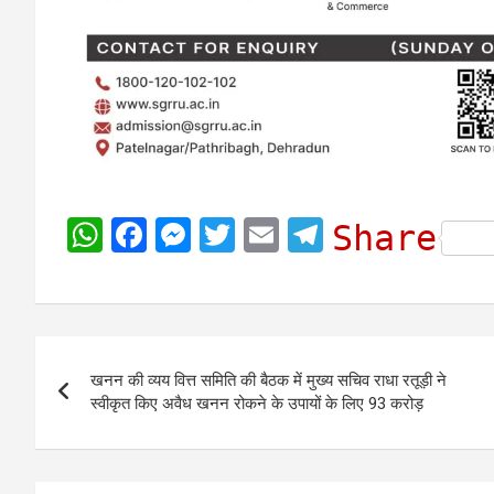
W
F
M
T
E
T
Share
h
a
e
w
m
e
a
c
s
i
a
l
t
e
s
t
i
e
Post
s
b
e
t
l
g
खनन की व्यय वित्त समिति की बैठक में मुख्य सचिव राधा रतूड़ी ने
navigation
A
o
n
e
r
स्वीकृत किए अवैध खनन रोकने के उपायों के लिए 93 करोड़
p
o
g
r
a
p
k
e
m