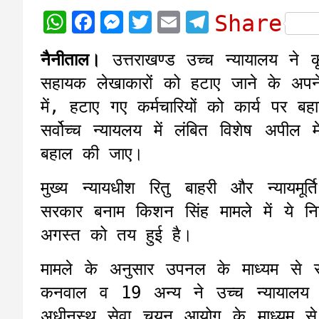
W
F
M
T
E
T
Share
h
a
e
w
m
e
नैनीताल।
उत्तराखण्ड उच्च न्यायालय ने क
a
c
s
i
a
l
सहायक लेखाकारों को हटाए जाने के अपने
t
e
s
t
i
e
में, हटाए गए कर्मचारियों को कार्य प
s
b
e
t
l
g
सर्वोच्च न्यायलय में लंबित विशेष अपील 
A
o
n
e
r
बहाल की जाए।
p
o
g
r
a
p
k
e
m
मुख्य न्यायधीश रितु बाहरी और न्यायमू
r
सरकार बनाम किशन सिंह मामले में ये नि
अगस्त को तय हुई है।
मामले के अनुसार उपनल के माध्यम से
कनवाल व 19 अन्य ने उच्च न्यायालय 
अधीनस्थ सेवा चयन आयोग के माध्यम से 