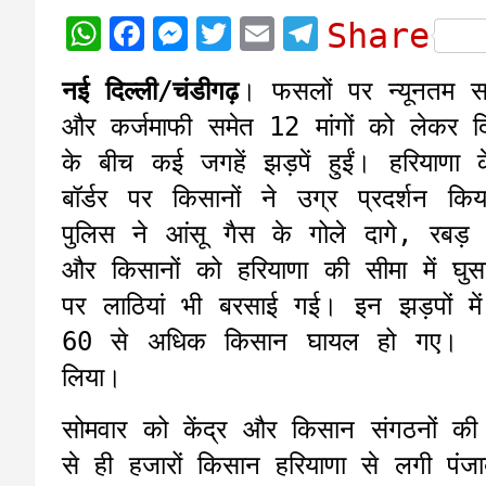
W
F
M
T
E
T
Share
h
a
e
w
m
e
नई दिल्ली/चंडीगढ़
। फसलों पर न्यूनतम स
a
c
s
i
a
l
और कर्जमाफी समेत 12 मांगों को लेकर दि
t
e
s
t
i
e
के बीच कई जगहें झड़पें हुईं। हरियाणा 
s
b
e
t
l
g
बॉर्डर पर किसानों ने उग्र प्रदर्शन कि
A
o
n
e
r
पुलिस ने आंसू गैस के गोले दागे, रबड
p
o
g
r
a
और किसानों को हरियाणा की सीमा में घुसत
p
k
e
m
पर लाठियां भी बरसाई गई। इन झड़पों म
r
60 से अधिक किसान घायल हो गए। कई 
लिया।
सोमवार को केंद्र और किसान संगठनों की 
से ही हजारों किसान हरियाणा से लगी पंज