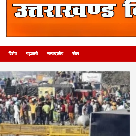
विशेष
गढ़वाली
सम्पादकीय
खेल