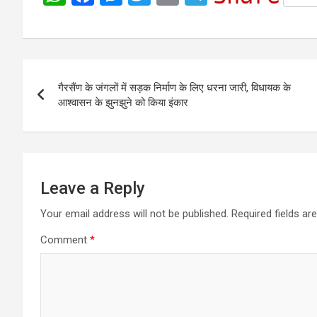
h
a
e
w
m
e
a
c
s
i
a
l
t
e
s
t
i
e
Post
s
b
e
t
l
g
गैरसैंण के जंगलों में सड़क निर्माण के लिए धरना जारी, विधायक के
navigation
A
o
n
e
r
आश्वासन के झुनझुने को किया इंकार
p
o
g
r
a
p
k
e
m
r
Leave a Reply
Your email address will not be published.
Required fields a
Comment
*